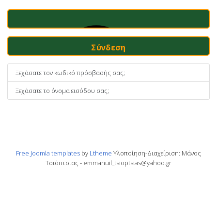
Σύνδεση
Ξεχάσατε τον κωδικό πρόσβασής σας;
Ξεχάσατε το όνομα εισόδου σας;
Free Joomla templates
by
Ltheme
Υλοποίηση-Διαχείριση: Μάνος
Τσιόπτσιας - emmanuil_tsioptsias@yahoo.gr
Συνδεθείτε Με Ένα Passkey