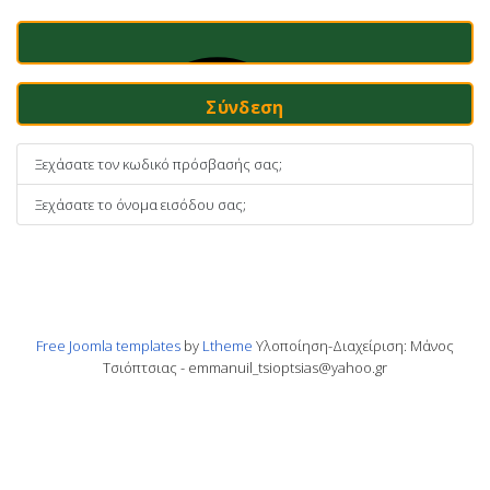
Σύνδεση
Ξεχάσατε τον κωδικό πρόσβασής σας;
Ξεχάσατε το όνομα εισόδου σας;
Free Joomla templates
by
Ltheme
Υλοποίηση-Διαχείριση: Μάνος
Τσιόπτσιας - emmanuil_tsioptsias@yahoo.gr
Συνδεθείτε Με Ένα Passkey