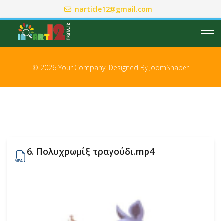
inarticle12@gmail.com
© 2026 Your Company. Designed By
JoomShaper
6. Πολυχρωμίξ τραγούδι.mp4