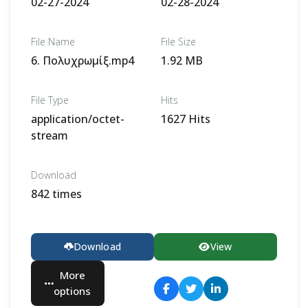
02-27-2024
02-28-2024
File Name
File Size
6. Πολυχρωμίξ.mp4
1.92 MB
File Type
Hits
application/octet-
1627 Hits
stream
Download
842 times
Download
View
More
options