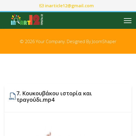
inarticle12@gmail.com
© 2026 Your Company. Designed By
JoomShaper
7. Κουκουβάκου ιστορία και
τραγούδι.mp4