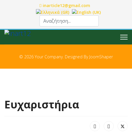
inarticle12@gmail.com
Επιλέξτε τη γλώσσα σας
© 2026 Your Company. Designed By
JoomShaper
Ευχαριστήρια