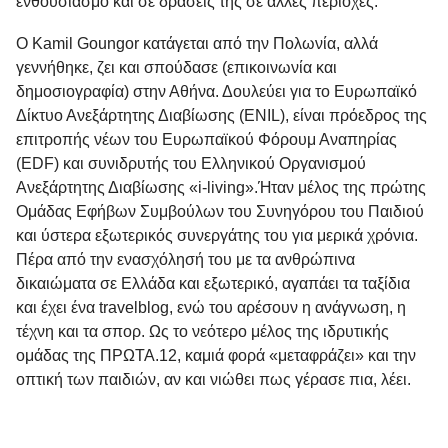
ενθουσιασμό και σε δράσεις της σε άλλες περιοχές.
Ο
Kamil Goungor
κατάγεται από την Πολωνία, αλλά
γεννήθηκε, ζει και σπούδασε (επικοινωνία και
δημοσιογραφία) στην Αθήνα. Δουλεύει για το Ευρωπαϊκό
Δίκτυο Ανεξάρτητης Διαβίωσης (ENIL), είναι πρόεδρος της
επιτροπής νέων του Ευρωπαϊκού Φόρουμ Αναπηρίας
(EDF) και συνιδρυτής του Ελληνικού Οργανισμού
Ανεξάρτητης Διαβίωσης «i-living».Ήταν μέλος της πρώτης
Ομάδας Εφήβων Συμβούλων του Συνηγόρου του Παιδιού
και ύστερα εξωτερικός συνεργάτης του για μερικά χρόνια.
Πέρα από την ενασχόλησή του με τα ανθρώπινα
δικαιώματα σε Ελλάδα και εξωτερικό, αγαπάει τα ταξίδια
και έχει ένα travelblog, ενώ του αρέσουν η ανάγνωση, η
τέχνη και τα σπορ. Ως το νεότερο μέλος της ιδρυτικής
ομάδας της ΠΡΩΤΑ.12, καμιά φορά «μεταφράζει» και την
οπτική των παιδιών, αν και νιώθει πως γέρασε πια, λέει.