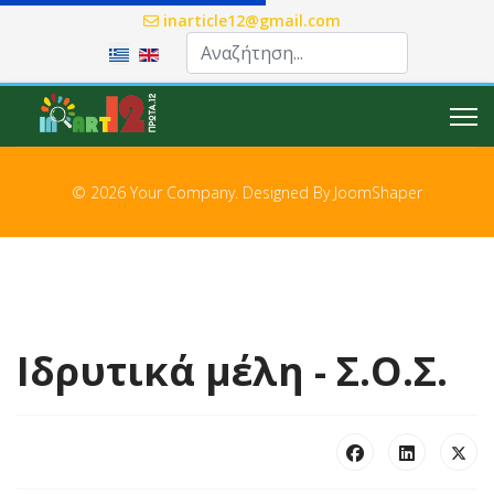
inarticle12@gmail.com
Επιλέξτε τη γλώσσα σας
© 2026 Your Company. Designed By
JoomShaper
Ιδρυτικά μέλη - Σ.Ο.Σ.