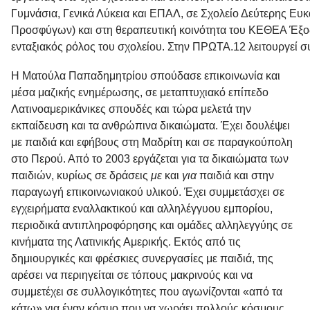
Γυμνάσια, Γενικά Λύκεια και ΕΠΑΛ, σε Σχολείο Δεύτερης Ευ
Προσφύγων) και στη θεραπευτική κοινότητα του ΚΕΘΕΑ Έξοδο
ενταξιακός ρόλος του σχολείου. Στην ΠΡΩΤΑ.12 λειτουργεί συ
Η
Ματούλα Παπαδημητρίου
σπούδασε επικοινωνία και
μέσα μαζικής ενημέρωσης, σε μεταπτυχιακό επίπεδο
Λατινοαμερικάνικες σπουδές και τώρα μελετά την
εκπαίδευση και τα ανθρώπινα δικαιώματα. Έχει δουλέψει
με παιδιά και εφήβους στη Μαδρίτη και σε παραγκούπολη
στο Περού. Από το 2003 εργάζεται για τα δικαιώματα των
παιδιών, κυρίως σε δράσεις
με
και
για
παιδιά και στην
παραγωγή επικοινωνιακού υλικού. Έχει συμμετάσχει σε
εγχειρήματα εναλλακτικού και αλληλέγγυου εμπορίου,
περιοδικά αντιπληροφόρησης και ομάδες αλληλεγγύης σε
κινήματα της Λατινικής Αμερικής. Εκτός από τις
δημιουργικές και φρέσκιες συνεργασίες με παιδιά, της
αρέσει να περιηγείται σε τόπους μακρινούς και να
συμμετέχει σε συλλογικότητες που αγωνίζονται «από τα
κάτω» για έναν κόσμο που να χωράει πολλούς κόσμους.