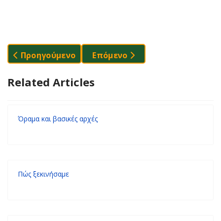
Προηγούμενο Άρθρο: Συνεργασίες
Επόμενο Άρθρο: Όραμα Και Βα
Προηγούμενο
Επόμενο
Related Articles
Όραμα και βασικές αρχές
Πώς ξεκινήσαμε