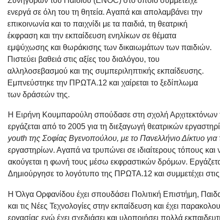
Συνηγόρων του Παιδιού (ENOC) στο οποίο συμμετείχε
ενεργά σε όλη του τη θητεία. Αγαπά και απολαμβάνει την
επικοινωνία και το παιχνίδι με τα παιδιά, τη θεατρική
έκφραση και την εκπαίδευση ενηλίκων σε θέματα
εμψύχωσης και θωράκισης των δικαιωμάτων των παιδιών.
Πιστεύει βαθειά στις αξίες του διαλόγου, του
αλληλοσεβασμού και της συμπεριληπτικής εκπαίδευσης.
Εμπνεύστηκε την ΠΡΩΤΑ.12 και χαίρεται το ξεδίπλωμα
των δράσεών της.
Η
Ειρήνη Κουμπαρούλη
σπούδασε στη σχολή Αρχιτεκτόνων 
εργάζεται από το 2005 για τη διεξαγωγή θεατρικών εργαστηρί
youth της Σοφίας Βγενοπούλου, με το Πανελλήνιο Δίκτυο γι
εργαστηρίων. Αγαπά να τρυπώνει σε ιδιαίτερους τόπους και 
ακούγεται η φωνή τους μέσω εκφραστικών δρόμων. Εργάζεται
Δημιούργησε το λογότυπο της ΠΡΩΤΑ.12 και συμμετέχει στις 
Η
Όλγα Ορφανίδου
έχει σπουδάσει Πολιτική Επιστήμη, Παιδ
και τις Νέες Τεχνολογίες στην εκπαίδευση και έχει παρακολο
εργασίας ενώ έχει σχεδιάσει και υλοποιήσει πολλά εκπαιδε