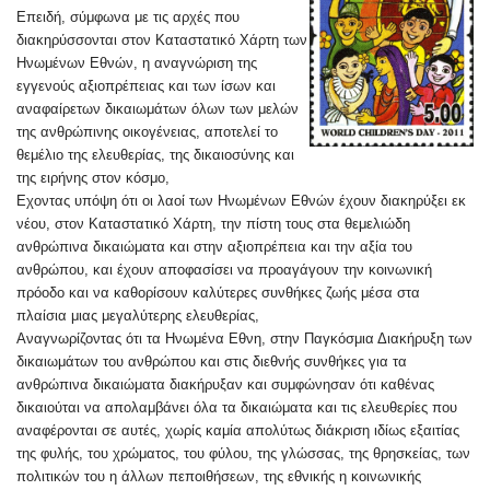
Επειδή, σύμφωνα με τις αρχές που
διακηρύσσονται στον Καταστατικό Χάρτη των
Ηνωμένων Εθνών, η αναγνώριση της
εγγενούς αξιοπρέπειας και των ίσων και
αναφαίρετων δικαιωμάτων όλων των μελών
της ανθρώπινης οικογένειας, αποτελεί το
θεμέλιο της ελευθερίας, της δικαιοσύνης και
της ειρήνης στον κόσμο,
Εχοντας υπόψη ότι οι λαοί των Ηνωμένων Εθνών έχουν διακηρύξει εκ
νέου, στον Καταστατικό Χάρτη, την πίστη τους στα θεμελιώδη
ανθρώπινα δικαιώματα και στην αξιοπρέπεια και την αξία του
ανθρώπου, και έχουν αποφασίσει να προαγάγουν την κοινωνική
πρόοδο και να καθορίσουν καλύτερες συνθήκες ζωής μέσα στα
πλαίσια μιας μεγαλύτερης ελευθερίας,
Αναγνωρίζοντας ότι τα Ηνωμένα Εθνη, στην Παγκόσμια Διακήρυξη των
δικαιωμάτων του ανθρώπου και στις διεθνής συνθήκες για τα
ανθρώπινα δικαιώματα διακήρυξαν και συμφώνησαν ότι καθένας
δικαιούται να απολαμβάνει όλα τα δικαιώματα και τις ελευθερίες που
αναφέρονται σε αυτές, χωρίς καμία απολύτως διάκριση ιδίως εξαιτίας
της φυλής, του χρώματος, του φύλου, της γλώσσας, της θρησκείας, των
πολιτικών του η άλλων πεποιθήσεων, της εθνικής η κοινωνικής