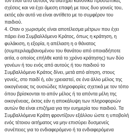
τον έναν από αυτούς να διατηρεί κανονικά προσωπικές
σχέσεις και να έχει άμεση επαφή με τους δυο γονείς του,
εκτός εάν αυτό να είναι αντίθετο με το συμφέρον του
παιδιού.
4. Οταν ο χωρισμός είναι αποτέλεσμα μέτρων που έχει
πάρει ένα Συμβαλλόμενο Κράτος, όπως η κράτηση, η
φυλάκιση, η εξορία, η απέλαση η ο θάνατος
(συμπεριλαμβανομένου του θανάτου από οποιαδήποτε
αιτία, ο οποίος επήλθε κατά το χρόνο κράτησης) των δύο
γονέων ή του ενός από αυτούς ή του παιδιού το
Συμβαλλόμενο Κράτος δίνει, μετά από αίτηση, στους
γονείς, στο παιδί ή, εάν χρειαστεί, σε ένα άλλο μέλος της
οικογένειας τις ουσιώδες πληροφορίες σχετικά με τον τόπο
όπου βρίσκονται το απόν μέλος ή τα απόντα μέλη της
οικογένειας, έκτος εάν η αποκάλυψη των πληροφοριών
αυτών θα είναι επιζήμια για την ευημερία του παιδιού. Τα
Συμβαλλόμενα Κράτη φροντίζουν εξάλλου ώστε η υποβολή
ενός τέτοιου αιτήματος να μην επισύρει δυσμενείς
συνέπειες για το ενδιαφερόμενο ή τα ενδιαφερόμενα