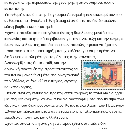
καταγωγής, της περιουσίας, της γέννησης η οποιασδήποτε άλλης
κατάστασης,
Υπενθυμίζοντας ότι, στην Παγκόσμια Διακήρυξη των δικαιωμάτων του
ανθρώπου, τα Ηνωμένα Εθνη διακήρυξαν ότι τα παιδία δικαιούνται
ειδική βοήθεια και υποστήριξη,
Εχοντας πεισθεί ότι η οικογένεια όντας η θεμελιώδης μονάδα της
κοινωνίας και το φυσικό περιβάλλον για την ανάπτυξη και την ευημερία
όλων των μελών της, και ιδιαίτερα των παιδιών, πρέπει να έχει την
προστασία και την υποστήριξη που χρειάζεται για να μπορέσει να
διαδραματίσει πληρέστερα το ρόλο της στην κοινότητα,
Αναγνωρίζοντας ότι το παιδί, για την
αρμονική ανάπτυξη της προσωπικότητας του,
πρέπει να μεγαλώνει μέσα στο οικογενειακό
περιβάλλον, σ’ ένα κλίμα ευτυχίας, αγάπης
και κατανόησης,
Επειδή είναι σημαντικό να προετοιμαστεί πλήρως το παιδί για να ζήσει
μια ατομική ζωή στην κοινωνία και να ανατραφεί μέσα στο πνεύμα των
ιδανικών που διακηρύσσοντα
ι στον Καταστατικό Χάρτη των Ηνωμένων
Εθνών και ειδικότερα μέσα σε πνεύμα ειρήνης, αξιοπρέπειας, ανοχής,
ελευθερίας, ισότητας και αλληλεγγύης,
Έχοντας υπόψη ότι η ανάγκη να παρασχεθεί στο παιδί ειδική