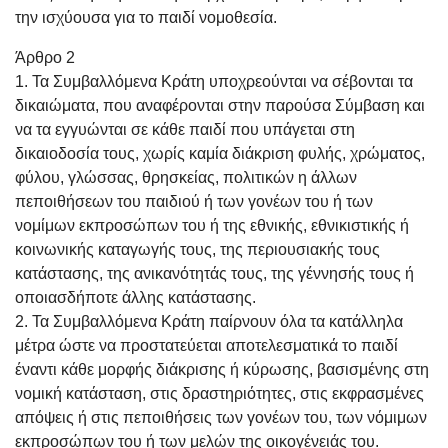
την ισχύουσα για το παιδί νομοθεσία.
Άρθρο 2
1. Τα Συμβαλλόμενα Κράτη υποχρεούνται να σέβονται τα
δικαιώματα, που αναφέρονται στην παρούσα Σύμβαση και
να τα εγγυώνται σε κάθε παιδί που υπάγεται στη
δικαιοδοσία τους, χωρίς καμία διάκριση φυλής, χρώματος,
φύλου, γλώσσας, θρησκείας, πολιτικών η άλλων
πεποιθήσεων του παιδιού ή των γονέων του ή των
νομίμων εκπροσώπων του ή της εθνικής, εθνικιστικής ή
κοινωνικής καταγωγής τους, της περιουσιακής τους
κατάστασης, της ανικανότητάς τους, της γέννησής τους ή
οποιασδήποτε άλλης κατάστασης.
2. Τα Συμβαλλόμενα Κράτη παίρνουν όλα τα κατάλληλα
μέτρα ώστε να προστατεύεται αποτελεσματικά το παιδί
έναντι κάθε μορφής διάκρισης ή κύρωσης, βασισμένης στη
νομική κατάσταση, στις δραστηριότητες, στις εκφρασμένες
απόψεις ή στις πεποιθήσεις των γονέων του, των νόμιμων
εκπροσώπων του ή των μελών της οικογένειάς του.