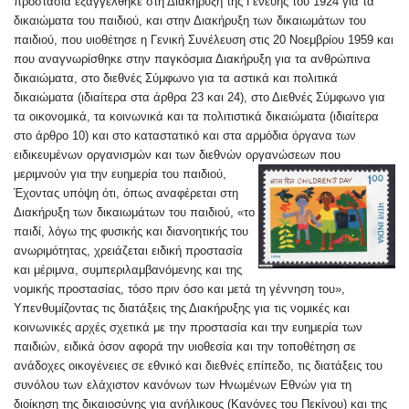
προστασία εξαγγέλθηκε στη Διακήρυξη της Γενεύης του 1924 για τα
δικαιώματα του παιδιού, και στην Διακήρυξη των δικαιωμάτων του
παιδιού, που υιοθέτησε η Γενική Συνέλευση στις 20 Νοεμβρίου 1959 και
που αναγνωρίσθηκε στην παγκόσμια Διακήρυξη για τα ανθρώπινα
δικαιώματα, στο διεθνές Σύμφωνο για τα αστικά και πολιτικά
δικαιώματα (ιδιαίτερα στα άρθρα 23 και 24), στο Διεθνές Σύμφωνο για
τα οικονομικά, τα κοινωνικά και τα πολιτιστικά δικαιώματα (ιδιαίτερα
στο άρθρο 10) και στο καταστατικό και στα αρμόδια όργανα των
ειδικευμένων οργανισμών και των διεθνών οργανώσεων που
μεριμνούν για την ευημερία του παιδιού,
Έχοντας υπόψη ότι, όπως αναφέρεται στη
Διακήρυξη των δικαιωμάτων του παιδιού, «το
παιδί, λόγω της φυσικής και διανοητικής του
ανωριμότητας, χρειάζεται ειδική προστασία
και μέριμνα, συμπεριλαμβανόμενης και της
νομικής προστασίας, τόσο πριν όσο και μετά τη γέννηση του»,
Υπενθυμίζοντας τις διατάξεις της Διακήρυξης για τις νομικές και
κοινωνικές αρχές σχετικά με την προστασία και την ευημερία των
παιδιών, ειδικά όσον αφορά την υιοθεσία και την τοποθέτηση σε
ανάδοχες οικογένειες σε εθνικό και διεθνές επίπεδο, τις διατάξεις του
συνόλου των ελάχιστον κανόνων των Ηνωμένων Εθνών για τη
διοίκηση της δικαιοσύνης για ανήλικους (Κανόνες του Πεκίνου) και της