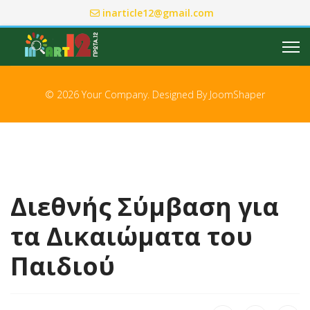
inarticle12@gmail.com
© 2026 Your Company. Designed By
JoomShaper
Διεθνής Σύμβαση για
τα Δικαιώματα του
Παιδιού