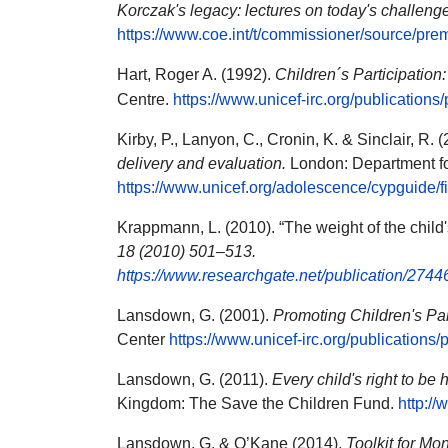
Korczak's legacy: lectures on today's challenge
https://www.coe.int/t/commissioner/source/pr
Hart, Roger A. (1992).
Children´s Participation
Centre.
https://www.unicef-irc.org/publications/
Kirby, P., Lanyon, C., Cronin, K. & Sinclair, R. 
delivery and evaluation.
London: Department fo
https://www.unicef.org/adolescence/cypguide/fi
Krappmann, L. (2010). “The weight of the child'
18 (2010) 501–513.
https://www.researchgate.net/publication/27
Lansdown, G. (2001).
Promoting Children's Pa
Center
https://www.unicef-irc.org/publications/p
Lansdown, G. (2011).
Every child's right to be 
Kingdom: The Save the Children Fund.
http:/
Lansdown, G. & O’Kane (2014),
Toolkit for Mo