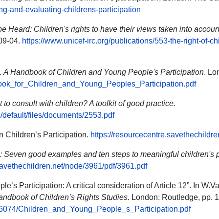
ring-and-evaluating-childrens-participation
be Heard: Children's rights to have their views taken into account
009-04.
https://www.unicef-irc.org/publications/553-the-right-of-c
.
A Handbook of Children and Young People's Participation
. Lo
ok_for_Children_and_Young_Peoples_Participation.pdf
to consult with children? A toolkit of good practice.
s/default/files/documents/2553.pdf
n Children’s Participation.
https://resourcecentre.savethechildr
ren: Seven good examples and ten steps to meaningful children's p
savethechildren.net/node/3961/pdf/3961.pdf
le’s Participation: A critical consideration of Article 12”. In 
andbook of Children’s Rights Studies
. London: Routledge, pp. 
8016074/Children_and_Young_People_s_Participation.pdf