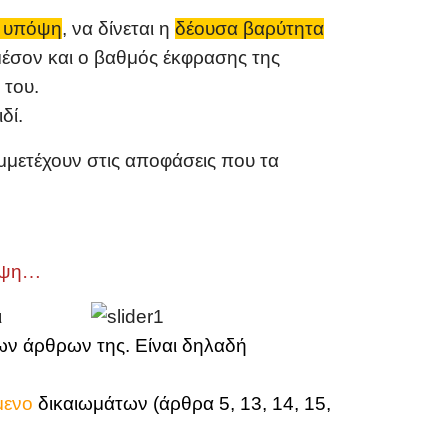
ά υπόψη
,
να δίνεται η
δέουσα βαρύτητα
 μέσον και ο βαθμός έκφρασης της
 του.
δί.
υμμετέχουν στις αποφάσεις που τα
όψη
…
ι
ων άρθρων της. Είναι δηλαδή
μενο
δικαιωμάτων (άρθρα 5, 13, 14, 15,