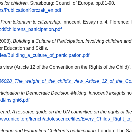
s for children.
Strasbourg: Council of Europe. pp.81-90
.
ems/PublicationKorczak_en.pdf
: From tokenism to citizenship
. Innocenti Essay
no. 4, Florence: 
pdf/childrens_participation.pdf
(2003).
Building a Culture of Participation. Involving children an
r Education and Skills.
les/Building_a_culture_of_participation.pdf
s view (Article 12 of the Convention on the Rights of the Child)”
4466028_The_weight_of_the_child's_view_Article_12_of_the_C
rticipation in Democratic Decision-Making
,
Innocenti Insights
no.
df/insight6.pdf
heard
.
A resource guide on the UN committee on the rights of th
/www.unicef.org/french/adolescence/files/Every_Childs_Right_t
nitoring and Evaluating Children’s participation
, London: The Sa