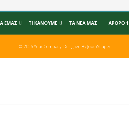
ΙΑ ΕΜΆΣ
ΤΙ ΚΆΝΟΥΜΕ
ΤΑ ΝΈΑ ΜΑΣ
ΆΡΘΡΟ 1
© 2026 Your Company. Designed By
JoomShaper