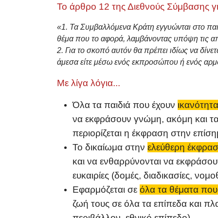
Το άρθρο 12 της Διεθνούς Σύμβασης γι
«1. Τα Συμβαλλόμενα Κράτη εγγυώνται στο παι
θέμα που το αφορά, λαμβάνοντας υπόψη τις από
2. Για το σκοπό αυτόν θα πρέπει ιδίως να δίνετ
άμεσα είτε μέσω ενός εκπροσώπου ή ενός αρμό
Με λίγα λόγια...
Όλα τα παιδιά που έχουν
ικανότητα
να εκφράσουν γνώμη, ακόμη και τα π
περιορίζεται η έκφραση στην επίσ
Το δικαίωμα
στην
ελεύθερη έκφρασ
και να ενθαρρύνονται να εκφράσουν
ευκαιρίες (δομές, διαδικασίες, νο
Εφαρμόζεται σε
όλα τα θέματα που
ζωή τους σε όλα τα επίπεδα και πλα
περιβάλλον, εθνικό επίπεδο).