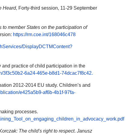
Be Heard
, Forty-third session, 11-29 September
rs
to member States on the participation of
ersion:
https://rm.coe.int/168046c478
chServices/DisplayDCTMContent?
nd practice of child participation in the
ation/3f3c50b2-6a24-465e-b8d1-74dcac7f8c42.
ipation 2012-2014 EU study. Children’s and
/publication/e425a5b9-af6b-4b1f-97fa-
-making processes.
d/Training_Tool_on_engaging_children_in_advocacy_work.pdf
orczak: The child's right to respect
.
Janusz