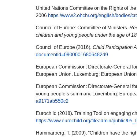
United Nations Committee on the Rights of the
2006
https://www2.ohchr.org/english/bodies/
Council of Europe: Committee of Ministers.
Re
children and young people under the age of 18
Council of Europe (2016).
Child Participation 
documentId=09000016806482d9
European Commission: Directorate-General for Ju
European Union. Luxemburg: European Union
European Commission: Directorate-General for 
young people’s summary. Luxemburg: Europe
a9171ab550c2
Eurochild (2018). Training Tool on engaging chi
https://www.eurochild.org/fileadmin/public/05
Hammarberg, T. (2009). “Children have the right