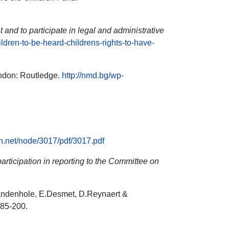
 and to participate in legal and administrative
hildren-to-be-heard-childrens-rights-to-have-
ndon: Routledge.
http://nmd.bg/wp-
en.net/node/3017/pdf/3017.pdf
articipation in reporting to the Committee on
W.Vandenhole, E.Desmet, D.Reynaert &
185-200.