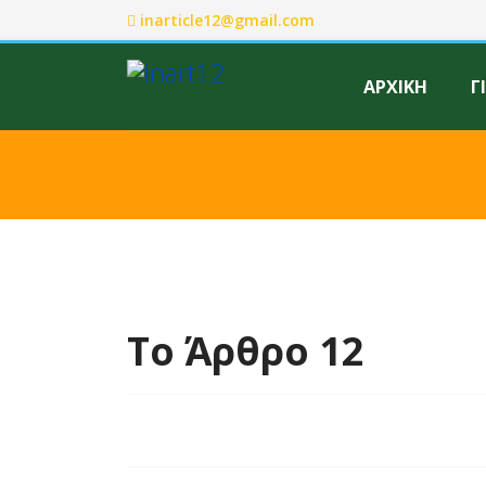
inarticle12@gmail.com
ΑΡΧΙΚΗ
Γ
Το Άρθρο 12