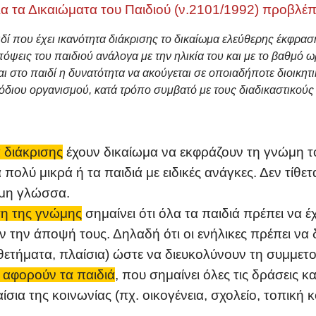
α τα Δικαιώματα του Παιδιού (ν.2101/1992) προβλέπε
δί που έχει ικανότητα διάκρισης το δικαίωμα ελεύθερης έκφρασ
ψεις του παιδιού ανάλογα με την ηλικία του και με το βαθμό ω
αι στο παιδί η δυνατότητα να ακούγεται σε οποιαδήποτε διοικητι
διου οργανισμού, κατά τρόπο συμβατό με τους διαδικαστικούς 
 διάκρισης
έχουν δικαίωμα να εκφράζουν τη γνώμη το
ολύ μικρά ή τα παιδιά με ειδικές ανάγκες. Δεν τίθετα
ημη γλώσσα.
η της γνώμης
σημαίνει ότι όλα τα παιδιά πρέπει να 
 την άποψή τους. Δηλαδή ότι οι ενήλικες πρέπει να 
μοθετήματα, πλαίσια) ώστε να διευκολύνουν τη συμμε
 αφορούν τα παιδιά
, που σημαίνει όλες τις δράσεις 
ίσια της κοινωνίας (πχ. οικογένεια, σχολείο, τοπική 