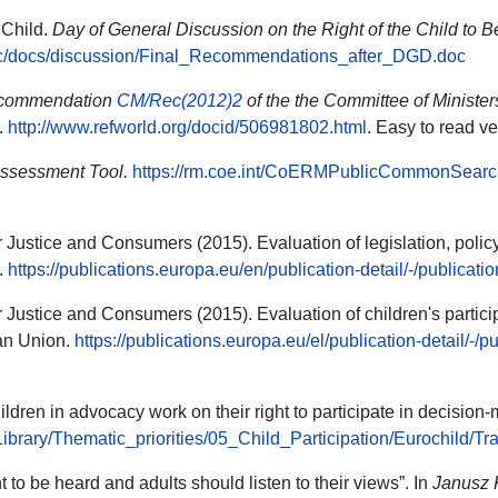
 Child
.
Day of General Discussion on the Right of the Child to 
crc/docs/discussion/Final_Recommendations_after_DGD.doc
commendation
CM/Rec(2012)2
of the
the Committee of Ministe
.
http://www.refworld.org/docid/506981802.html
. Easy to read v
Assessment Tool.
https://rm.coe.int/CoERMPublicCommonSear
stice and Consumers (2015). Evaluation of legislation, policy a
.
https://publications.europa.eu/en/publication-detail/-/public
Justice and Consumers (2015). Evaluation of children's partic
an Union.
https://publications.europa.eu/el/publication-detail/-
ldren in advocacy work on their right to participate in decision
_Library/Thematic_priorities/05_Child_Participation/Eurochil
 to be heard and adults should listen to their views”. In
Janusz K