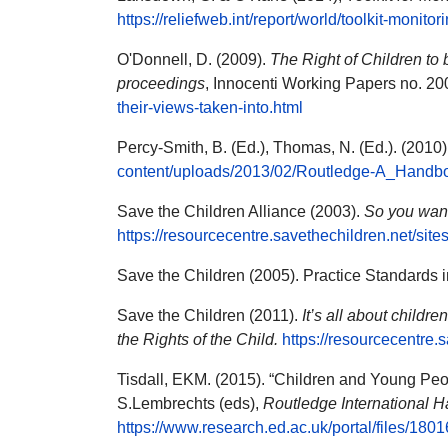
https://reliefweb.int/report/world/toolkit-monito
O'Donnell, D. (2009).
The Right of Children to 
proceedings
, Innocenti Working Papers no. 2
their-views-taken-into.html
Percy-Smith, B. (Ed.), Thomas, N. (Ed.). (2010)
content/uploads/2013/02/Routledge-A_Handbo
Save the Children Alliance (2003).
So you want 
https://resourcecentre.savethechildren.net/site
Save the Children (2005). Practice Standards i
Save the Children (2011).
It’s all about child
the Rights of the Child.
https://resourcecentre.
Tisdall, EKM. (2015). “Children and Young Peop
S.Lembrechts (eds),
Routledge International H
https://www.research.ed.ac.uk/portal/files/1