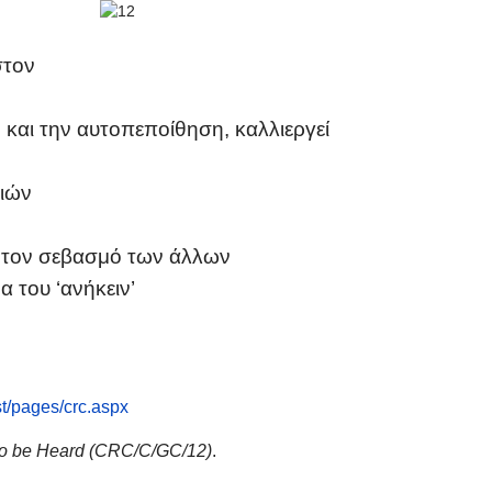
 στον
και την αυτ
οπεποίθηση, καλλιεργεί
διών
αι τον σεβασμό των άλλων
 του ‘ανήκειν’
st/pages/crc.aspx
 to be Heard (CRC/C/GC/12)
.