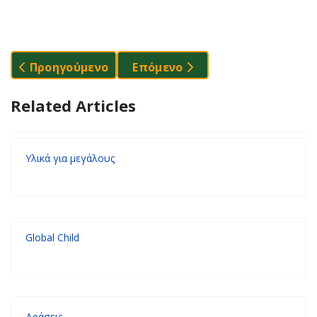
Προηγούμενο Άρθρο: Υλικά Για Μεγάλους
Επόμενο Άρθρο: Global Child
Προηγούμενο
Επόμενο
Related Articles
Υλικά για μεγάλους
Global Child
Δράσεις