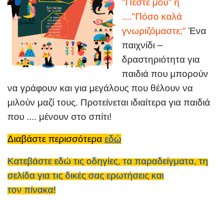
"Πέστε μου" ή
...."Πόσο καλά
γνωριζόμαστε;"
Ένα
παιχνίδι –
δραστηριότητα για
παιδιά που μπορούν
να γράφουν και για μεγάλους που θέλουν να
μιλούν μαζί τους. Προτείνεται ιδιαίτερα για παιδιά
που .... μένουν στο σπίτι!
Διαβάστε περισσότερα
εδώ
Κατεβάστε
εδώ
τις
οδηγίες
, τα
παραδείγματα
, τη
σελίδα για τις δικές σας ερωτήσεις
και
τον
πίνακα!