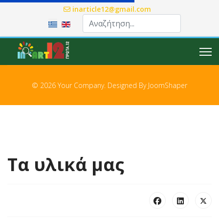
inarticle12@gmail.com
Επιλέξτε τη γλώσσα σας
© 2026 Your Company. Designed By
JoomShaper
Τα υλικά μας