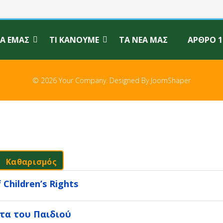
ΙΑ ΕΜΆΣ
ΤΙ ΚΆΝΟΥΜΕ
ΤΑ ΝΈΑ ΜΑΣ
ΆΡΘΡΟ 1
© 2026 Your Company. Designed By
JoomShaper
Καθαρισμός
Children’s Rights
ατα του Παιδιού