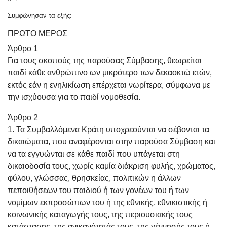
Συμφώνησαν τα εξής:
ΠΡΩΤΟ ΜΕΡΟΣ
Άρθρο 1
Για τους σκοπούς της παρούσας Σύμβασης, θεωρείται
παιδί κάθε ανθρώπινο ων μικρότερο των δεκαοκτώ ετών,
εκτός εάν η ενηλικίωση επέρχεται νωρίτερα, σύμφωνα με
την ισχύουσα για το παιδί νομοθεσία.
Άρθρο 2
1. Τα Συμβαλλόμενα Κράτη υποχρεούνται να σέβονται τα
δικαιώματα, που αναφέρονται στην παρούσα Σύμβαση και
να τα εγγυώνται σε κάθε παιδί που υπάγεται στη
δικαιοδοσία τους, χωρίς καμία διάκριση φυλής, χρώματος,
φύλου, γλώσσας, θρησκείας, πολιτικών η άλλων
πεποιθήσεων του παιδιού ή των γονέων του ή των
νομίμων εκπροσώπων του ή της εθνικής, εθνικιστικής ή
κοινωνικής καταγωγής τους, της περιουσιακής τους
κατάστασης, της ανικανότητάς τους, της γέννησής τους ή