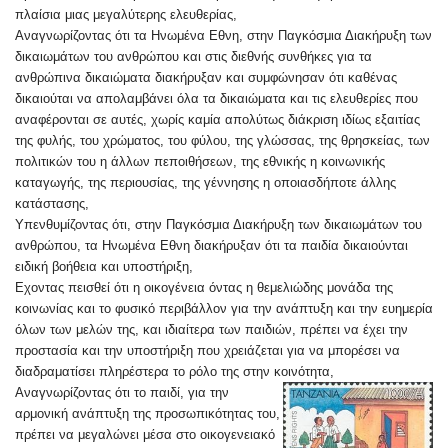
πλαίσια μιας μεγαλύτερης ελευθερίας,
Αναγνωρίζοντας ότι τα Ηνωμένα Εθνη, στην Παγκόσμια Διακήρυξη των
δικαιωμάτων του ανθρώπου και στις διεθνής συνθήκες για τα
ανθρώπινα δικαιώματα διακήρυξαν και συμφώνησαν ότι καθένας
δικαιούται να απολαμβάνει όλα τα δικαιώματα και τις ελευθερίες που
αναφέρονται σε αυτές, χωρίς καμία απολύτως διάκριση ιδίως εξαιτίας
της φυλής, του χρώματος, του φύλου, της γλώσσας, της θρησκείας, των
πολιτικών του η άλλων πεποιθήσεων, της εθνικής η κοινωνικής
καταγωγής, της περιουσίας, της γέννησης η οποιασδήποτε άλλης
κατάστασης,
Υπενθυμίζοντας ότι, στην Παγκόσμια Διακήρυξη των δικαιωμάτων του
ανθρώπου, τα Ηνωμένα Εθνη διακήρυξαν ότι τα παιδία δικαιούνται
ειδική βοήθεια και υποστήριξη,
Εχοντας πεισθεί ότι η οικογένεια όντας η θεμελιώδης μονάδα της
κοινωνίας και το φυσικό περιβάλλον για την ανάπτυξη και την ευημερία
όλων των μελών της, και ιδιαίτερα των παιδιών, πρέπει να έχει την
προστασία και την υποστήριξη που χρειάζεται για να μπορέσει να
διαδραματίσει πληρέστερα το ρόλο της στην κοινότητα,
Αναγνωρίζοντας ότι το παιδί, για την
αρμονική ανάπτυξη της προσωπικότητας του,
πρέπει να μεγαλώνει μέσα στο οικογενειακό