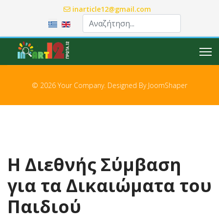
inarticle12@gmail.com
Επιλέξτε τη γλώσσα σας
© 2026 Your Company. Designed By
JoomShaper
Η Διεθνής Σύμβαση
για τα Δικαιώματα του
Παιδιού