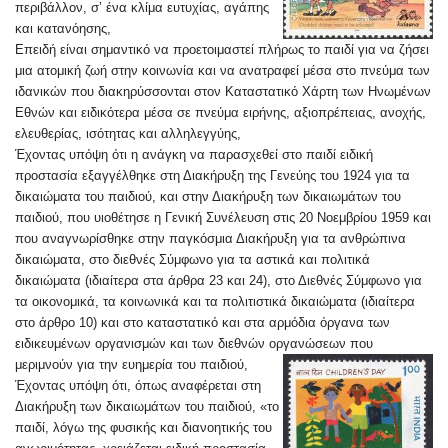
περιβάλλον, σ’ ένα κλίμα ευτυχίας, αγάπης
και κατανόησης,
Επειδή είναι σημαντικό να προετοιμαστεί πλήρως το παιδί για να ζήσει
μια ατομική ζωή στην κοινωνία και να ανατραφεί μέσα στο πνεύμα των
ιδανικών που διακηρύσσοντα
ι στον Καταστατικό Χάρτη των Ηνωμένων
Εθνών και ειδικότερα μέσα σε πνεύμα ειρήνης, αξιοπρέπειας, ανοχής,
ελευθερίας, ισότητας και αλληλεγγύης,
Έχοντας υπόψη ότι η ανάγκη να παρασχεθεί στο παιδί ειδική
προστασία εξαγγέλθηκε στη Διακήρυξη της Γενεύης του 1924 για τα
δικαιώματα του παιδιού, και στην Διακήρυξη των δικαιωμάτων του
παιδιού, που υιοθέτησε η Γενική Συνέλευση στις 20 Νοεμβρίου 1959 και
που αναγνωρίσθηκε στην παγκόσμια Διακήρυξη για τα ανθρώπινα
δικαιώματα, στο διεθνές Σύμφωνο για τα αστικά και πολιτικά
δικαιώματα (ιδιαίτερα στα άρθρα 23 και 24), στο Διεθνές Σύμφωνο για
τα οικονομικά, τα κοινωνικά και τα πολιτιστικά δικαιώματα (ιδιαίτερα
στο άρθρο 10) και στο καταστατικό και στα αρμόδια όργανα των
ειδικευμένων οργανισμών και των διεθνών οργανώσεων που
μεριμνούν για την ευημερία του παιδιού,
Έχοντας υπόψη ότι, όπως αναφέρεται στη
Διακήρυξη των δικαιωμάτων του παιδιού, «το
παιδί, λόγω της φυσικής και διανοητικής του