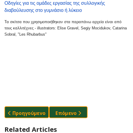
Οδηγίες για τις ομάδες εργασίας της συλλογικής
διαβούλευσης στο γυμνάσιο ή λύκειο
Τα σκίτσα που χρησιμοποιήθηκαν στα παραπάνω αρχεία είναι από
τους καλλιτέχνες - illustrators: Elise Gravel, Segiy Mocidukov, Catarina
Sobral, "Les Rhubarbus"
Προηγούμενο Άρθρο: Διαδικτυακή Έρευνα Για Τη
Επόμενο Άρθρο: Στις 17.5 Η Δ
Προηγούμενο
Επόμενο
Related Articles