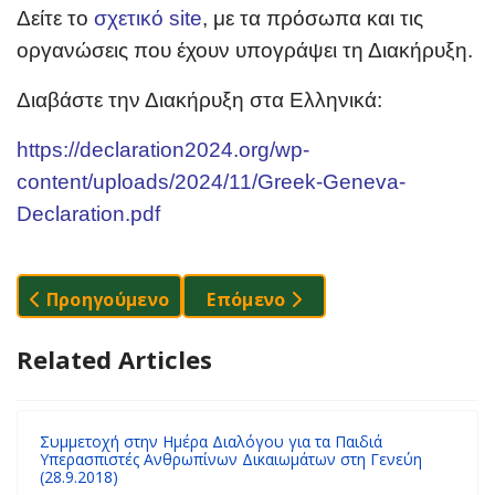
Δείτε το
σχετικό site
, με τα πρόσωπα και τις
οργανώσεις που έχουν υπογράψει τη Διακήρυξη.
Διαβάστε την Διακήρυξη στα Ελληνικά:
https://declaration2024.org/wp-
content/uploads/2024/11/Greek-Geneva-
Declaration.pdf
Προηγούμενο Άρθρο: 3 Χρόνια Με Τα Ανοιχτά Παρ
Επόμενο Άρθρο: Έτσι Ακούμε Τ
Προηγούμενο
Επόμενο
Related Articles
Συμμετοχή στην Ημέρα Διαλόγου για τα Παιδιά
Υπερασπιστές Ανθρωπίνων Δικαιωμάτων στη Γενεύη
(28.9.2018)