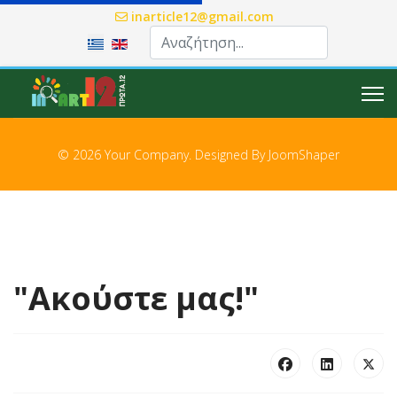
inarticle12@gmail.com
Επιλέξτε τη γλώσσα σας
© 2026 Your Company. Designed By
JoomShaper
"Ακούστε μας!"