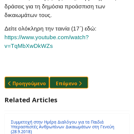
δράσεις για τη δημόσια προάσπιση των
δικαιωμάτων τους.
Δείτε ολόκληρη την ταινία (17΄) εδώ:
https://www.youtube.com/watch?
v=TqMbXwDkWZs
Προηγούμενο Άρθρο: "Σχολείο Μ' Ακούς;" Δράση 
Επόμενο Άρθρο: "Θέλει Τέχνη 
Προηγούμενο
Επόμενο
Related Articles
Συμμετοχή στην Ημέρα Διαλόγου για τα Παιδιά
Υπερασπιστές Ανθρωπίνων Δικαιωμάτων στη Γενεύη
(28.9.2018)