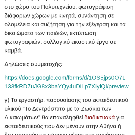
στο χώρο του Πολυτεχνείου, φωτογράφιση
διάφορων χώρων με κινητά, συνάντηση σε
ολομέλεια και συζήτηση για την εξέγερση και τα
δικαιώματα των παιδιών, εκτύπωση
φωτογραφιών, συλλογικό εικαστικό έργο σε
καμβά.
Δηλώσεις συμμετοχής
:
https://docs.google.com/forms/d/1OS5jps0O7L-
133fkRD7uJG8x3baYQy4uDiLp7XIylQI/preview
γ) Το εργαστήρι παρουσίασης του εκπαιδευτικού
υλικού "
Το Δεντρόσπιτο με τα Ζωάκια των
Δικαιωμάτων
" θα επαναληφθεί
διαδικτυακά
για
εκπαιδευτικούς που δεν μένουν στην Αθήνα ή
δεν μπορούν να πάρουν μέρος στη συνάντηση