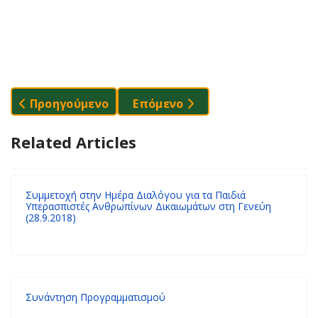
Προηγούμενο Άρθρο: Τα Ζωάκια Τραγουδούν Τα Δ
Επόμενο Άρθρο: "Σχολείο Μ' Α
Προηγούμενο
Επόμενο
Related Articles
Συμμετοχή στην Ημέρα Διαλόγου για τα Παιδιά
Υπερασπιστές Ανθρωπίνων Δικαιωμάτων στη Γενεύη
(28.9.2018)
Συνάντηση Προγραμματισμού