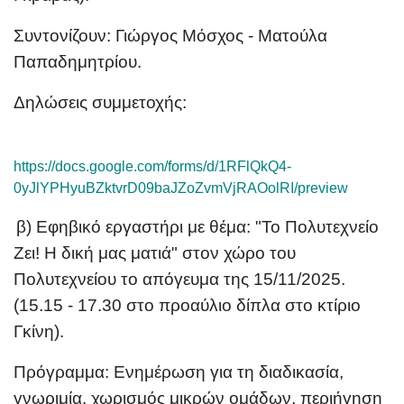
Συντονίζουν: Γιώργος Μόσχος - Ματούλα
Παπαδημητρίου.
Δηλώσεις συμμετοχής:
https://docs.google.com/forms/d/1RFlQkQ4-
0yJlYPHyuBZktvrD09baJZoZvmVjRAOolRI/preview
β) Εφηβικό εργαστήρι με θέμα:
"Το Πολυτεχνείο
Ζει! Η δική μας ματιά"
στον χώρο του
Πολυτεχνείου το απόγευμα της 15/11/2025.
(15.15 - 17.30 στο προαύλιο δίπλα στο κτίριο
Γκίνη).
Πρόγραμμα
: Ενημέρωση για τη διαδικασία,
γνωριμία, χωρισμός μικρών ομάδων, περιήγηση