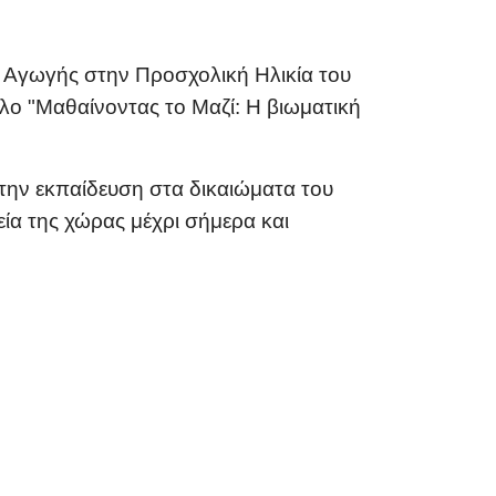
ι Αγωγής στην Προσχολική Ηλικία του
τλο
"Μαθαίνοντας το Μαζί: Η βιωματική
την εκπαίδευση στα δικαιώματα του
εία της χώρας μέχρι σήμερα και
νές Και Ταξιδεύουν Στα Σχολεία