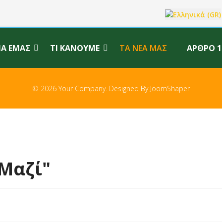
Επιλέξτε τη γλώσ
ΙΑ ΕΜΆΣ
ΤΙ ΚΆΝΟΥΜΕ
ΤΑ ΝΈΑ ΜΑΣ
ΆΡΘΡΟ 1
© 2026 Your Company. Designed By
JoomShaper
Μαζί"