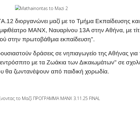
Α.12 διοργανώνει μαζί με το Τμήμα Εκπαίδευσης κα
φιθέατρο ΜΑΝΧ, Ναυαρίνου 13Α στην Αθήνα, με τί
ιού στην πρωτοβάθμια εκπαίδευση".
ουσιαστoύν δράσεις σε νηπιαγωγείο της Αθήνας για 
Το Δεντρόσπιτο με τα Ζωάκια των Δικαιωμάτων" σε σχολ
ου θα ζωντανέψουν από παιδική χορωδία.
ξη Για Τα Δικαιώματα Του Παιδιού
α Ζωάκια Τραγουδούν Τα Δικαιώματα Με Παιδικές Φω