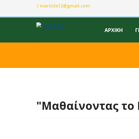
inarticle12@gmail.com
ΑΡΧΙΚΗ
Γ
"Mαθαίνοντας το 