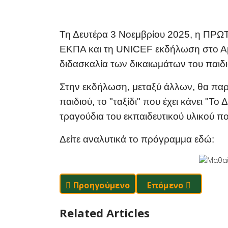
Τη Δευτέρα 3 Νοεμβρίου 2025, η ΠΡΩΤ
ΕΚΠΑ και τη UNICEF εκδήλωση στο Αμ
διδασκαλία των δικαιωμάτων του παιδ
Στην εκδήλωση, μεταξύ άλλων, θα παρ
παιδιού, το "ταξίδι" που έχει κάνει "
τραγούδια του εκπαιδευτικού υλικού π
Δείτε αναλυτικά το πρόγραμμα εδώ:
Προηγούμενο Άρθρο: Δράσεις Στην Τά
Επόμενο Άρθρο: Τ
Προηγούμενο
Επόμενο
Related Articles