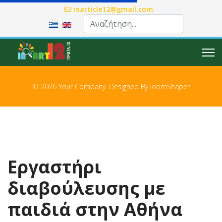
inarticle12@gmail.com
Επιλέξτε τη γλώσσα σας
© 2026 Your Company. Designed By
JoomShaper
Εργαστήρι
διαβούλευσης με
παιδιά στην Αθήνα