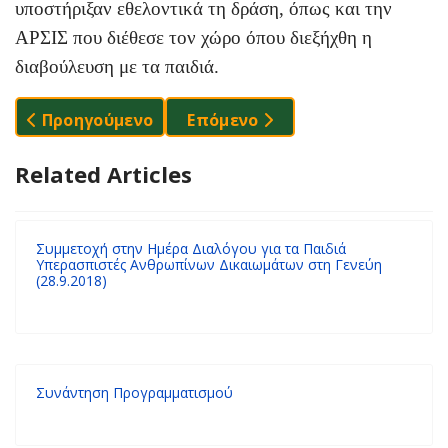
υποστήριξαν εθελοντικά τη δράση, όπως και την
ΑΡΣΙΣ που διέθεσε τον χώρο όπου διεξήχθη η
διαβούλευση με τα παιδιά.
Προηγούμενο Άρθρο: Στη Θεσσαλονίκη Το Δεύτερο
Επόμενο Άρθρο: Ζουμ Στα Δικ
Προηγούμενο
Επόμενο
Related Articles
Συμμετοχή στην Ημέρα Διαλόγου για τα Παιδιά
Υπερασπιστές Ανθρωπίνων Δικαιωμάτων στη Γενεύη
(28.9.2018)
Συνάντηση Προγραμματισμού