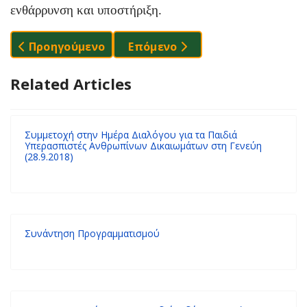
ενθάρρυνση και υποστήριξη.
Προηγούμενο Άρθρο: Συνάντηση Διαλόγου Στο 6ο Γ
Επόμενο Άρθρο: Εργαστήρι Στο
Προηγούμενο
Επόμενο
Related Articles
Συμμετοχή στην Ημέρα Διαλόγου για τα Παιδιά
Υπερασπιστές Ανθρωπίνων Δικαιωμάτων στη Γενεύη
(28.9.2018)
Συνάντηση Προγραμματισμού