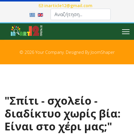
inarticle12@gmail.com
Επιλέξτε τη γλώσσα σας
© 2026 Your Company. Designed By
JoomShaper
"Σπίτι - σχολείο -
διαδίκτυο χωρίς βία:
Είναι στο χέρι μας;"