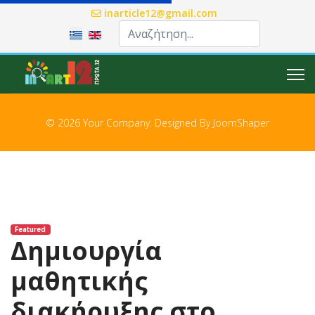
inarticle12@gmail.com
Επιλέξτε τη γλώσσα σας
© 2026 Your Company. Designed By
JoomShaper
Featured
Δημιουργία
μαθητικής
διακήρυξης στο