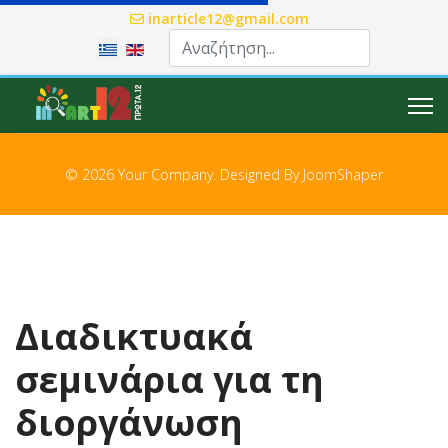
inarticle12@gmail.com
Επιλέξτε τη γλώσσα σας
© 2026 Your Company. Designed By
JoomShaper
Διαδικτυακά
σεμινάρια για τη
διοργάνωση