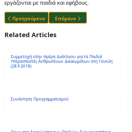
εργάζονται με παιδιά και εφήβους.
Προηγούμενο Άρθρο: "Δεν Μπορώ Να Αναπνεύσω!
Επόμενο Άρθρο: Ο Διαδικτυακ
Προηγούμενο
Επόμενο
Related Articles
Συμμετοχή στην Ημέρα Διαλόγου για τα Παιδιά
Υπερασπιστές Ανθρωπίνων Δικαιωμάτων στη Γενεύη
(28.9.2018)
Συνάντηση Προγραμματισμού
Ζουμ στα Δικαιώματα των Παιδιών: δύο εργαστήρια