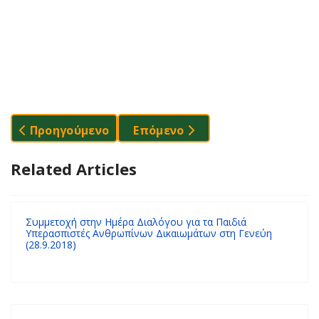
Προηγούμενο Άρθρο: ΒΡΕΣΤΑ ΚΑΙ ΠΑΡΤΑ, Διαδικτ
Επόμενο Άρθρο: "Είμαι Παιδί 
Προηγούμενο
Επόμενο
Related Articles
Συμμετοχή στην Ημέρα Διαλόγου για τα Παιδιά
Υπερασπιστές Ανθρωπίνων Δικαιωμάτων στη Γενεύη
(28.9.2018)