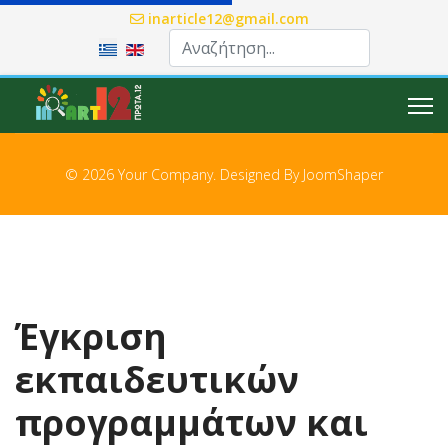
inarticle12@gmail.com
Επιλέξτε τη γλώσσα σας
© 2026 Your Company. Designed By
JoomShaper
Έγκριση
εκπαιδευτικών
προγραμμάτων και