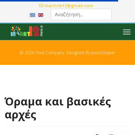
inarticle12@gmail.com
Επιλέξτε τη γλώσσα σας
© 2026 Your Company. Designed By
JoomShaper
Όραμα και βασικές
αρχές