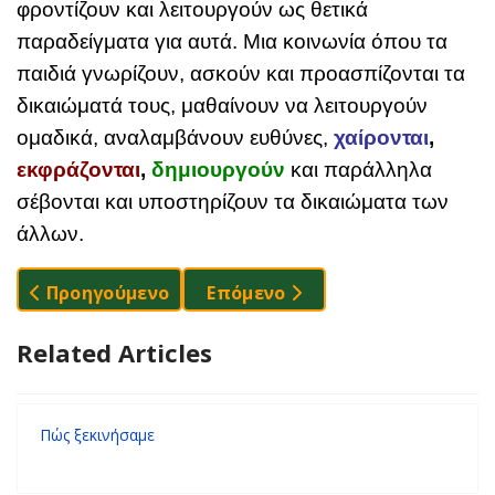
φροντίζουν και
λειτουργούν ως θετικά
παραδείγματα για αυτά
. Μια κοινωνία όπου τα
παιδιά γνωρίζουν, ασκούν και προασπίζονται τα
δικαιώματά τους, μαθαίνουν να λειτουργούν
ομαδικά, αναλαμβάνουν ευθύνες,
χαίρονται
,
εκφράζονται
,
δημιουργούν
και παράλληλα
σέβονται και υποστηρίζουν τα δικαιώματα των
άλλων.
Προηγούμενο Άρθρο: Ιδρυτικά Μέλη - Σ.Ο.Σ.
Επόμενο Άρθρο: Πώς Ξεκινήσα
Προηγούμενο
Επόμενο
Related Articles
Πώς ξεκινήσαμε