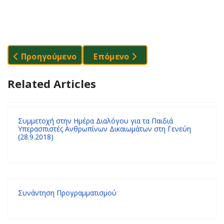
Προηγούμενο Άρθρο: Δέκα Εντολές Που Ανήκουν 
Επόμενο Άρθρο: Συμμετοχή Στη
Προηγούμενο
Επόμενο
Related Articles
Συμμετοχή στην Ημέρα Διαλόγου για τα Παιδιά
Υπερασπιστές Ανθρωπίνων Δικαιωμάτων στη Γενεύη
(28.9.2018)
Συνάντηση Προγραμματισμού