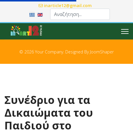
inarticle12@gmail.com
Επιλέξτε τη γλώσσα σας
© 2026 Your Company. Designed By
JoomShaper
Συνέδριο για τα
Δικαιώματα του
Παιδιού στο