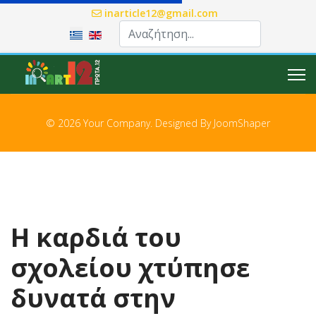
inarticle12@gmail.com
Επιλέξτε τη γλώσσα σας
© 2026 Your Company. Designed By
JoomShaper
Η καρδιά του
σχολείου χτύπησε
δυνατά στην