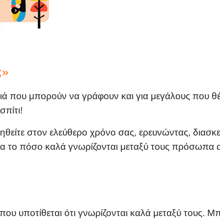
;»
ιά που μπορούν να γράφουν και για μεγάλους που θέλ
σπίτι!
χοληθείτε στον ελεύθερο χρόνο σας, ερευνώντας, διασ
για το πόσο καλά γνωρίζονται μεταξύ τους πρόσωπα 
που υποτίθεται ότι γνωρίζονται καλά μεταξύ τους. Μπ