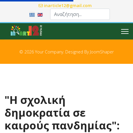
inarticle12@gmail.com
Επιλέξτε τη γλώσσα σας
© 2026 Your Company. Designed By
JoomShaper
"Η σχολική
δημοκρατία σε
καιρούς πανδημίας":