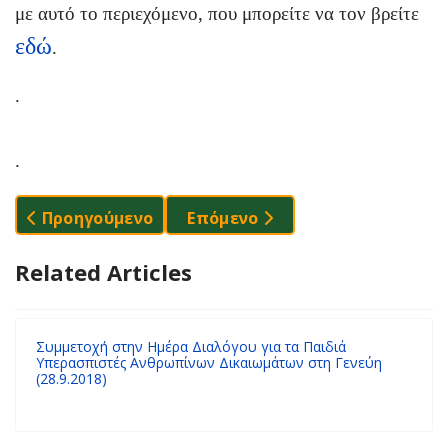
με αυτό το περιεχόμενο, που μπορείτε να τον βρείτε
εδώ
.
.
.
Προηγούμενο Άρθρο: H Διαμόρφωση Σχολικού Κα
Επόμενο Άρθρο: Ξεκίνημα Της
Προηγούμενο
Επόμενο
Related Articles
Συμμετοχή στην Ημέρα Διαλόγου για τα Παιδιά
Υπερασπιστές Ανθρωπίνων Δικαιωμάτων στη Γενεύη
(28.9.2018)