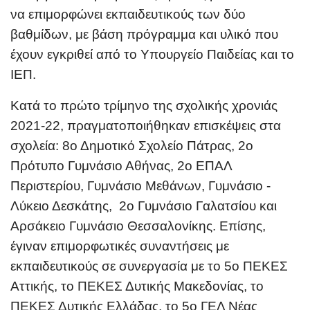
να επιμορφώνει εκπαιδευτικούς των δύο
βαθμίδων, με βάση πρόγραμμα και υλικό που
έχουν εγκριθεί από το Υπουργείο Παιδείας και το
ΙΕΠ.
Κατά το πρώτο τρίμηνο της σχολικής χρονιάς
2021-22, πραγμα
τ
οποιήθηκαν επισκέψεις σ
τα
σχολεία: 8ο Δημοτικό Σχολείο Πάτρας,
2ο
Πρότυπο Γ
υμνάσιο
Αθήνας, 2ο ΕΠΑΛ
Περιστερίου,
Γ
υμνάσιο
Μεθάνων,
Γ
υμνάσιο
-
Λύκειο Δεσκά
τ
ης, 2ο Γυμνάσιο Γαλατσίου και
Αρσάκειο
Γ
υμνάσιο
Θεσσαλονίκης. Επίσης,
έγιναν
επιμορφω
τ
ικές συναν
τ
ήσεις με
εκπαιδευ
τ
ικούς
σε σ
υ
νεργασία με
τ
ο 5ο ΠΕΚΕΣ
Α
τ
τ
ικής, το ΠΕΚΕΣ
Δ
υτ
ικής
Μακεδονίας, το
ΠΕΚΕΣ Δ
υτ
ικής Ελλάδας,
τ
ο 5ο ΓΕΛ Νέας