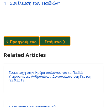
"Η Συνέλευση των Παιδιών"
Προηγούμενο Άρθρο: "I Want To Fly": Θεατρικό 
Επόμενο Άρθρο: ΒΡΕΣΤΑ Και Π
Προηγούμενο
Επόμενο
Related Articles
Συμμετοχή στην Ημέρα Διαλόγου για τα Παιδιά
Υπερασπιστές Ανθρωπίνων Δικαιωμάτων στη Γενεύη
(28.9.2018)
Συνάντηση Προγραμματισμού