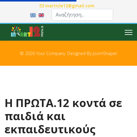
inarticle12@gmail.com
Επιλέξτε τη γλώσσα σας
© 2026 Your Company. Designed By
JoomShaper
Η ΠΡΩΤΑ.12 κοντά σε
παιδιά και
εκπαιδευτικούς