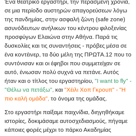
Ένα θεατρικό εργαστήρι, την περασμένη χρονιά,
σε μια περίοδο αυστηρών απαγορεύσεων λόγω
της πανδημίας, στην ασφαλή ζώνη (safe zone)
ασυνόδευτων ανήλικων του κέντρου φιλοξενίας
προσφύγων Ελαιώνα στην Αθήνα. Παρά τις
δυσκολίες και τις συναντήσεις - πρόβες μέσα σε
ένα κοντέινερ, τα δύο μέλη της ΠΡΩΤΑ.12 που το
συντόνισαν και οι έφηβοι που συμμετείχαν σε
αυτό, ένιωσαν πολύ συχνά να πετάνε. Αυτός
ήταν και ο τίτλος του εργαστηρίου,
"I want to fly" -
"Θέλω να πετάξω",
και
"
Χέιλι Χοπ Γκρουπ" - "Η
πιο καλή ομάδα
",
το όνομα της ομάδας.
Στο εργαστήρι παίξαμε παιχνίδια, διηγηθήκαμε
ιστορίες, δοκιμάσαμε αυτοσχεδιασμούς, πήγαμε
κάποιες φορές μέχρι το πάρκο Ακαδημίας