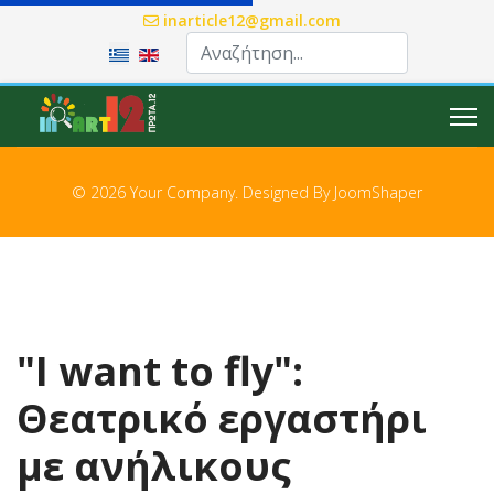
inarticle12@gmail.com
Επιλέξτε τη γλώσσα σας
© 2026 Your Company. Designed By
JoomShaper
"I want to fly":
Θεατρικό εργαστήρι
με ανήλικους