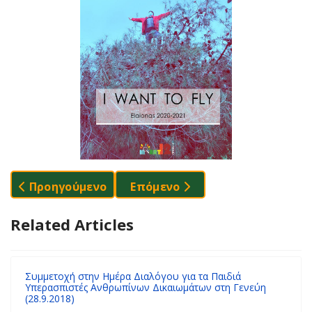
Προηγούμενο Άρθρο: Πρόγραμμα ΑΝ: Μαζί Αντιμε
Επόμενο Άρθρο: Η ΠΡΩΤΑ.12 Κο
Προηγούμενο
Επόμενο
Related Articles
Συμμετοχή στην Ημέρα Διαλόγου για τα Παιδιά
Υπερασπιστές Ανθρωπίνων Δικαιωμάτων στη Γενεύη
(28.9.2018)