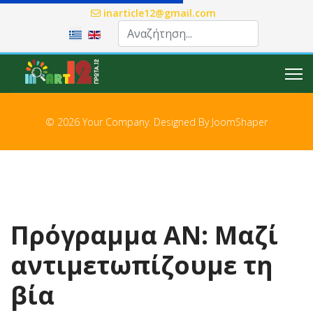
inarticle12@gmail.com
Επιλέξτε τη γλώσσα σας
© 2026 Your Company. Designed By
JoomShaper
Πρόγραμμα ΑΝ: Μαζί
αντιμετωπίζουμε τη
βία