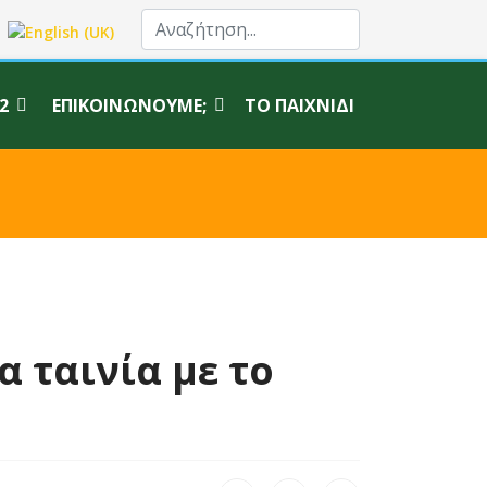
σα σας
2
ΕΠΙΚΟΙΝΩΝΟΎΜΕ;
ΤΟ ΠΑΙΧΝΊΔΙ
α ταινία με το