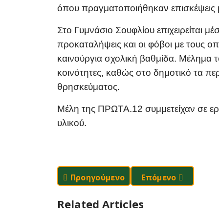
όπου πραγματοποιήθηκαν επισκέψεις μ
Σ
το Γυμνάσιο Σουφλίου επιχειρείται μ
προκαταλήψεις και οι φόβοι με τους ο
καινούργια σχολική βαθμίδα. Μέλημα τ
κοινότητες, καθώς στο δημοτικό τα πε
θρησκεύματος.
Μέλη της ΠΡΩΤΑ.12 συμμετείχαν σε εργ
υλικού.
Προηγούμενο Άρθρο: Βιωματικό Σεμι
Επόμενο Άρθρο: 15
Προηγούμενο
Επόμενο
Related Articles