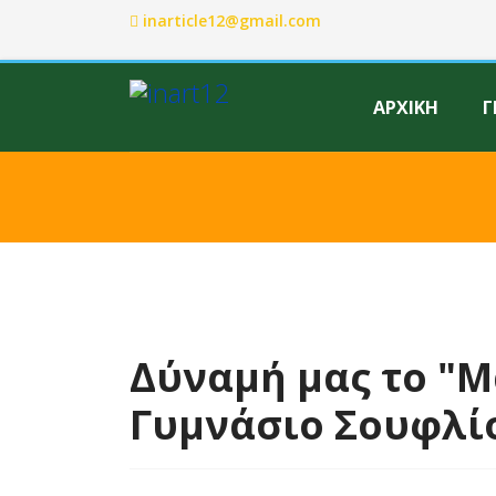
inarticle12@gmail.com
ΑΡΧΙΚΗ
Γ
Δύναμή μας το "Μα
Γυμνάσιο Σουφλί