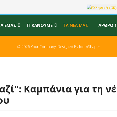
Επιλέξτε τη γλώσ
ΙΑ ΕΜΆΣ
ΤΙ ΚΆΝΟΥΜΕ
ΤΑ ΝΈΑ ΜΑΣ
ΆΡΘΡΟ 1
© 2026 Your Company. Designed By
JoomShaper
ζί": Καμπάνια για τη νέ
ου