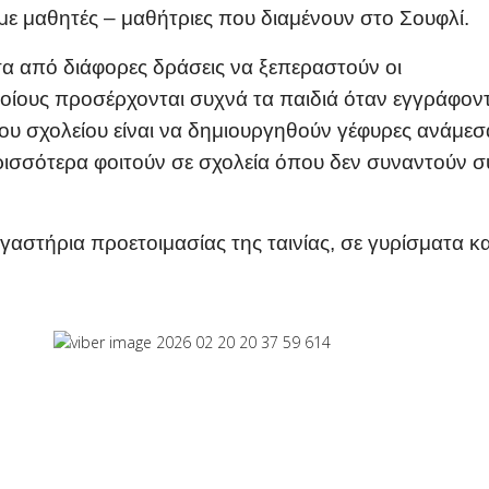
ε μαθητές – μαθήτριες που διαμένουν στο Σουφλί.
έσα από διάφορες δράσεις να ξεπεραστούν
οι
ποίους προσέρχονται συχνά τα παιδιά όταν εγγράφον
ου σχολείου είναι να δημιουργηθούν γέφυρες ανάμεσ
ρισσότερα φοιτούν σε σχολεία όπου δεν συναντούν 
αστήρια προετοιμασίας της ταινίας, σε γυρίσματα κα
νάριο Με Εκπαιδευτικούς Στην Αμφιλοχία
μελές Μαθητικό Συμβούλιο Συντονίζει Δράσεις Για