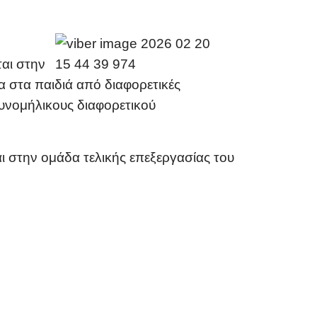
ται στην
α στα παιδιά από διαφορετικές
συνομήλικους διαφορετικού
ι στην ομάδα τελικής επεξεργασίας του
 Τα Δικαιώματα Του Παιδιού