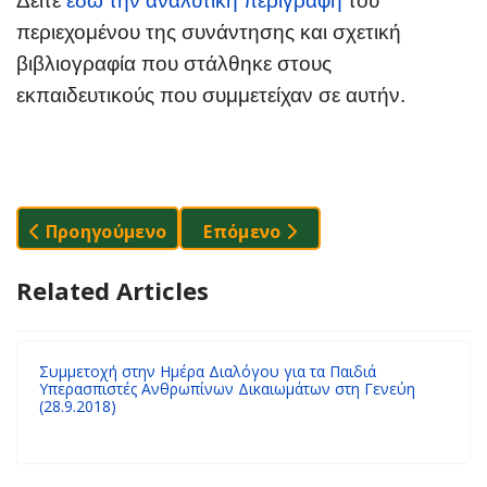
Δείτε
εδώ την αναλυτική περιγραφή
του
περιεχομένου της συνάντησης και σχετική
βιβλιογραφία που στάλθηκε στους
εκπαιδευτικούς που συμμετείχαν σε αυτήν.
Προηγούμενο Άρθρο: Ταξίδι Στη Χώρα Των Δικαι
Επόμενο Άρθρο: Δύναμή Μας Το
Προηγούμενο
Επόμενο
Related Articles
Συμμετοχή στην Ημέρα Διαλόγου για τα Παιδιά
Υπερασπιστές Ανθρωπίνων Δικαιωμάτων στη Γενεύη
(28.9.2018)