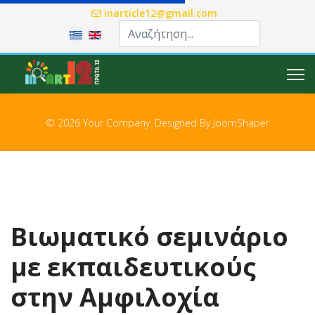
inarticle12@gmail.com
Επιλέξτε τη γλώσσα σας
© 2026 Your Company. Designed By
JoomShaper
Βιωματικό σεμινάριο
με εκπαιδευτικούς
στην Αμφιλοχία