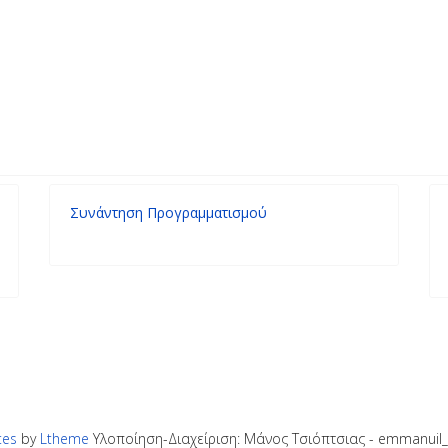
ολείου Χτύπησε Δυνατά Στην Κατερίνη!
ργαστήρι Στο 22ο Φεστιβάλ Κινηματογράφου Ολυμπία
Συνάντηση Προγραμματισμού
tes
by
Ltheme
Υλοποίηση-Διαχείριση: Μάνος Τσιόπτσιας - emmanuil_