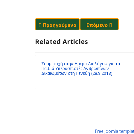
Προηγούμενο Άρθρο: Η Καρδιά Του Σχ
Επόμενο Άρθρο: Ε
Προηγούμενο
Επόμενο
Related Articles
Συμμετοχή στην Ημέρα Διαλόγου για τα
Παιδιά Υπερασπιστές Ανθρωπίνων
Δικαιωμάτων στη Γενεύη (28.9.2018)
Free Joomla templa