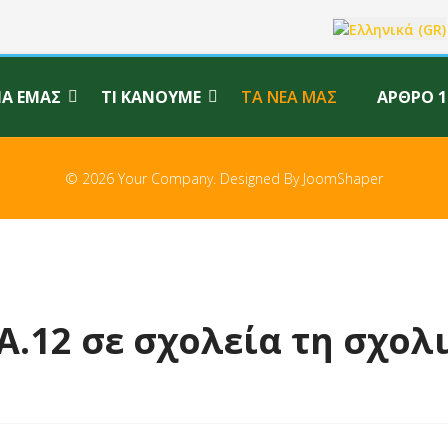
Επιλέξτε τη γλώσ
ΙΑ ΕΜΆΣ
ΤΙ ΚΆΝΟΥΜΕ
ΤΑ ΝΈΑ ΜΑΣ
ΆΡΘΡΟ 1
© 2026 Your Company. Designed By
JoomShaper
.12 σε σχολεία τη σχολι