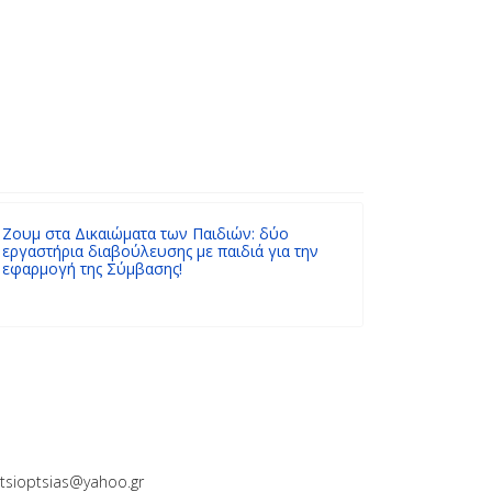
ς Για Παιδιά Και Νέους
Ζουμ στα Δικαιώματα των Παιδιών: δύο
εργαστήρια διαβούλευσης με παιδιά για την
εφαρμογή της Σύμβασης!
tsioptsias@yahoo.gr