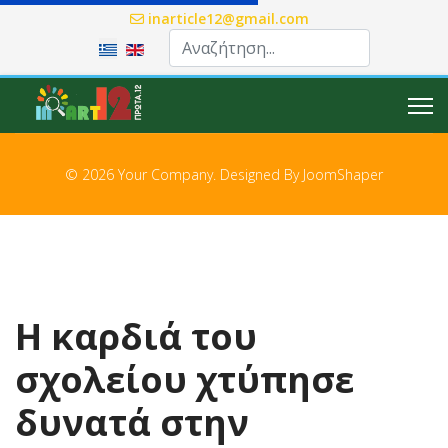
inarticle12@gmail.com
Επιλέξτε τη γλώσσα σας
© 2026 Your Company. Designed By
JoomShaper
Η καρδιά του
σχολείου χτύπησε
δυνατά στην