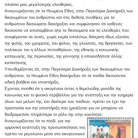
πλαίσια μιας μεγαλύτερης ελευθερίας,
Αναγνωρίζοντας ότι τα Ηνωμένα Εθνη, στην Παγκόσμια Διακήρυξη των
δικαιωμάτων του ανθρώπου και στις διεθνής συνθήκες για τα
ανθρώπινα δικαιώματα διακήρυξαν και συμφώνησαν ότι καθένας
δικαιούται να απολαμβάνει όλα τα δικαιώματα και τις ελευθερίες που
αναφέρονται σε αυτές, χωρίς καμία απολύτως διάκριση ιδίως εξαιτίας
της φυλής, του χρώματος, του φύλου, της γλώσσας, της θρησκείας, των
πολιτικών του η άλλων πεποιθήσεων, της εθνικής η κοινωνικής
καταγωγής, της περιουσίας, της γέννησης η οποιασδήποτε άλλης
κατάστασης,
Υπενθυμίζοντας ότι, στην Παγκόσμια Διακήρυξη των δικαιωμάτων του
ανθρώπου, τα Ηνωμένα Εθνη διακήρυξαν ότι τα παιδία δικαιούνται
ειδική βοήθεια και υποστήριξη,
Εχοντας πεισθεί ότι η οικογένεια όντας η θεμελιώδης μονάδα της
κοινωνίας και το φυσικό περιβάλλον για την ανάπτυξη και την ευημερία
όλων των μελών της, και ιδιαίτερα των παιδιών, πρέπει να έχει την
προστασία και την υποστήριξη που χρειάζεται για να μπορέσει να
διαδραματίσει πληρέστερα το ρόλο της στην κοινότητα,
Αναγνωρίζοντας ότι το παιδί, για την
αρμονική ανάπτυξη της προσωπικότητας του,
πρέπει να μεγαλώνει μέσα στο οικογενειακό