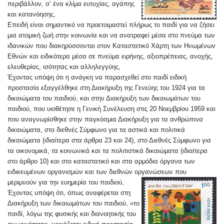
περιβάλλον, σ’ ένα κλίμα ευτυχίας, αγάπης
και κατανόησης,
Επειδή είναι σημαντικό να προετοιμαστεί πλήρως το παιδί για να ζήσει
μια ατομική ζωή στην κοινωνία και να ανατραφεί μέσα στο πνεύμα των
ιδανικών που διακηρύσσοντα
ι στον Καταστατικό Χάρτη των Ηνωμένων
Εθνών και ειδικότερα μέσα σε πνεύμα ειρήνης, αξιοπρέπειας, ανοχής,
ελευθερίας, ισότητας και αλληλεγγύης,
Έχοντας υπόψη ότι η ανάγκη να παρασχεθεί στο παιδί ειδική
προστασία εξαγγέλθηκε στη Διακήρυξη της Γενεύης του 1924 για τα
δικαιώματα του παιδιού, και στην Διακήρυξη των δικαιωμάτων του
παιδιού, που υιοθέτησε η Γενική Συνέλευση στις 20 Νοεμβρίου 1959 και
που αναγνωρίσθηκε στην παγκόσμια Διακήρυξη για τα ανθρώπινα
δικαιώματα, στο διεθνές Σύμφωνο για τα αστικά και πολιτικά
δικαιώματα (ιδιαίτερα στα άρθρα 23 και 24), στο Διεθνές Σύμφωνο για
τα οικονομικά, τα κοινωνικά και τα πολιτιστικά δικαιώματα (ιδιαίτερα
στο άρθρο 10) και στο καταστατικό και στα αρμόδια όργανα των
ειδικευμένων οργανισμών και των διεθνών οργανώσεων που
μεριμνούν για την ευημερία του παιδιού,
Έχοντας υπόψη ότι, όπως αναφέρεται στη
Διακήρυξη των δικαιωμάτων του παιδιού, «το
παιδί, λόγω της φυσικής και διανοητικής του