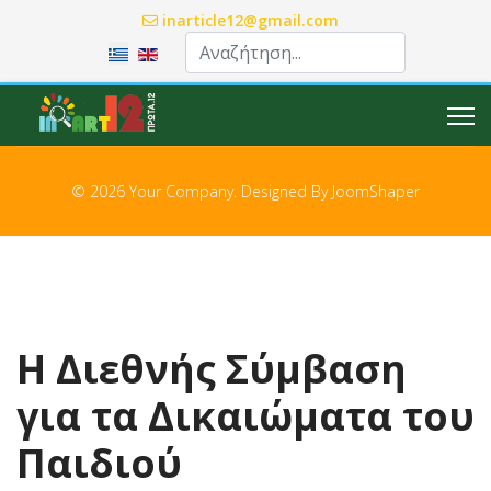
inarticle12@gmail.com
Επιλέξτε τη γλώσσα σας
© 2026 Your Company. Designed By
JoomShaper
Η Διεθνής Σύμβαση
για τα Δικαιώματα του
Παιδιού