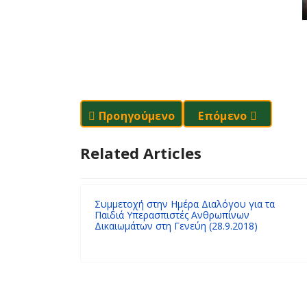
Προηγούμενο Άρθρο: Δύναμή Μας Το "
Επόμενο Άρθρο: "T
Προηγούμενο
Επόμενο
Related Articles
Συμμετοχή στην Ημέρα Διαλόγου για τα
Παιδιά Υπερασπιστές Ανθρωπίνων
Δικαιωμάτων στη Γενεύη (28.9.2018)