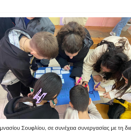
μνασίου Σουφλίου, σε συνέχεια συνεργασίας με τη δι