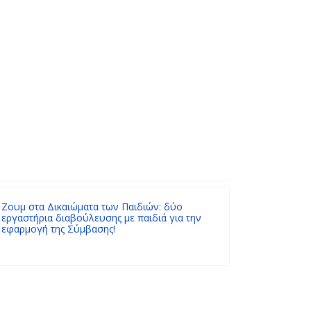
 Σουφλίου
Ζουμ στα Δικαιώματα των Παιδιών: δύο
εργαστήρια διαβούλευσης με παιδιά για την
εφαρμογή της Σύμβασης!