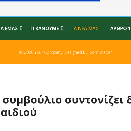
ΙΑ ΕΜΆΣ
ΤΙ ΚΆΝΟΥΜΕ
ΤΑ ΝΈΑ ΜΑΣ
ΆΡΘΡΟ 1
© 2026 Your Company. Designed By
JoomShaper
 συμβούλιο συντονίζει δ
παιδιού