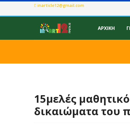
inarticle12@gmail.com
ΑΡΧΙΚΗ
Γ
15μελές μαθητικό
δικαιώματα του 