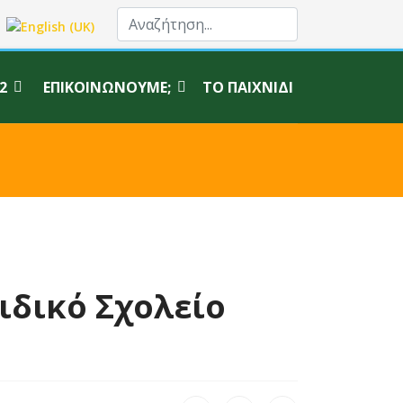
σα σας
2
ΕΠΙΚΟΙΝΩΝΟΎΜΕ;
ΤΟ ΠΑΙΧΝΊΔΙ
ιδικό Σχολείο