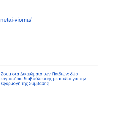
inetai-vioma/
Ζουμ στα Δικαιώματα των Παιδιών: δύο
εργαστήρια διαβούλευσης με παιδιά για την
εφαρμογή της Σύμβασης!