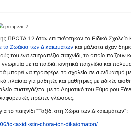
 της ΠΡΩΤΑ.12 όταν επισκέφτηκαν το Ειδικό Σχολεί
ε τα Ζωάκια των Δικαιωμάτων
και μάλιστα είχαν δημι
ύς του ένα επιτραπέζιο παιχνίδι, το οποίο παίζουν κ
Η γνωριμία με τα παιδιά, κινητικά παιχνίδια και πολ
αρά μπορεί να προσφέρει το σχολείο σε συνδυασμό μ
κά πλαίσια για μαθητές και μαθήτριες με ειδικές αισ
λείο συστεγάζεται με το Δημοτικό του Εύμοιρου Ξάνθ
διαφορετικές πρώτες γλώσσες.
 για το παιχνίδι "Ταξίδι στη Χώρα των Δικαιωμάτων":
06/to-taxidi-stin-chora-ton-dikaiomaton/