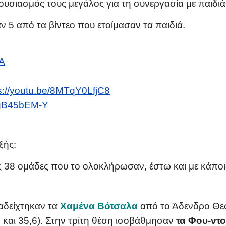
ουσιασμός τους μεγάλος για τη συνεργασία με παιδιά
 5 από τα βίντεο που ετοίμασαν τα παιδιά.
eA
s://youtu.be/8MTqY0LfjC8
34gB45bEM-Y
ξής:
ις 38 ομάδες που το ολοκλήρωσαν, έστω και με κάποι
αδείχτηκαν τα
Χαμένα Βότσαλα
από το Άδενδρο Θεσ
 και 35,6). Στην τρίτη θέση ισοβάθμησαν
τα Φου-ντ