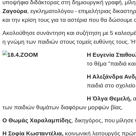
υποψήφια διδάκτορας στη δημιουργική γραφή,
μίλη
Ζαγούρα
, εγκληματολόγου - επιμελήτριας δικαστη
και την κρίση τους για τα αστέρια που θα δώσουμε 
Ακολούθησε συνάντηση και συζήτηση με 5 καλεσμέν
η γνώμη των παιδιών στους τομείς ευθύνης τους. Ή
Η Ευγενία Σταθο
το θέμα "παιδιά και
Η Αλεξάνδρα Ανδ
παιδιά στο σχολείο
Η Όλγα Θεμελή,
α
των παιδιών θυμάτων διαφόρων μορφών βίας.
Ο Θωμάς Χαραλαμπίδης
, δικηγόρος, που μίλησε
Η
Σοφία Κωσταντέλια,
κοινωνική λειτουργός πρώην