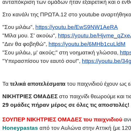
ανταπόκριση των ομάδων ήταν εξαιρετική και ο ενθ
Στο κανάλι της ΠΡΩΤΑ.12 στο youtube αναρτήθηκαν
"Σου μιλάω",
https://youtu.be/EwS9NW1AeRA
"Μίλα μου. Σ' ακούω",
https://youtu.be/Hjvme_qZx
"Δεν θα φοβηθώ",
https://youtu.be/6MHb1cuLldM
"Σου μιλάω, μ' ακούς;" στη νοηματική γλώσσα,
http
"Υπερασπίσου τον εαυτό σου!",
https://youtu.be/
Τα
τελικά αποτελέσματα
του παιχνιδιού έχουν ως ε
ΝΙΚΗΤΡΙΕΣ ΟΜΑΔΕΣ
στο παιχνίδι θεωρούμε και τ
29 ομάδες πήραν μέρος σε όλες τις αποστολές!
ΣΟΥΠΕΡ ΝΙΚΗΤΡΙΕΣ ΟΜΑΔΕΣ του παιχνιδιού
αν
Honeypastas
από τον Αυλώνα στην Αττική (με 120