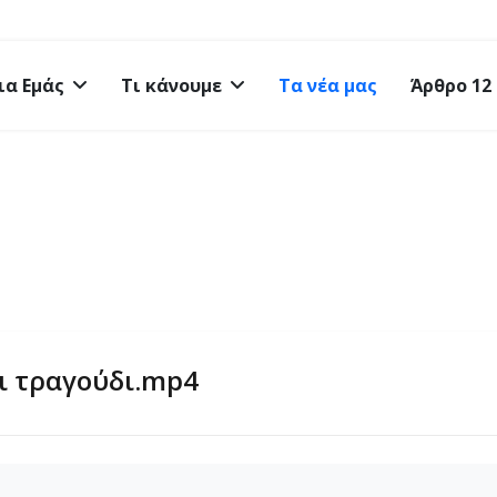
ια Εμάς
Τι κάνουμε
Τα νέα μας
Άρθρο 12
αι τραγούδι.mp4