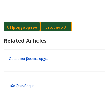
Προηγούμενο Άρθρο: Συνεργασίες
Επόμενο Άρθρο: Όραμα Και Βα
Προηγούμενο
Επόμενο
Related Articles
Όραμα και βασικές αρχές
Πώς ξεκινήσαμε