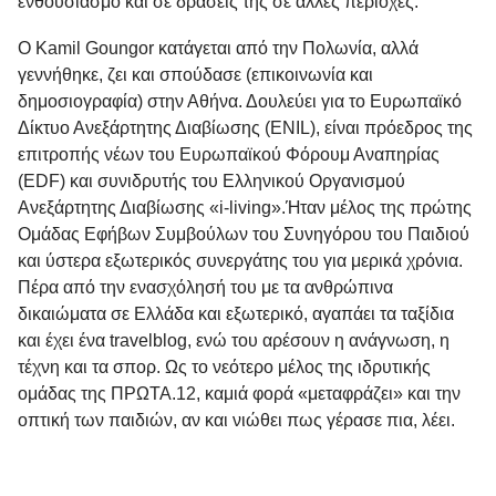
ενθουσιασμό και σε δράσεις της σε άλλες περιοχές.
Ο
Kamil Goungor
κατάγεται από την Πολωνία, αλλά
γεννήθηκε, ζει και σπούδασε (επικοινωνία και
δημοσιογραφία) στην Αθήνα. Δουλεύει για το Ευρωπαϊκό
Δίκτυο Ανεξάρτητης Διαβίωσης (ENIL), είναι πρόεδρος της
επιτροπής νέων του Ευρωπαϊκού Φόρουμ Αναπηρίας
(EDF) και συνιδρυτής του Ελληνικού Οργανισμού
Ανεξάρτητης Διαβίωσης «i-living».Ήταν μέλος της πρώτης
Ομάδας Εφήβων Συμβούλων του Συνηγόρου του Παιδιού
και ύστερα εξωτερικός συνεργάτης του για μερικά χρόνια.
Πέρα από την ενασχόλησή του με τα ανθρώπινα
δικαιώματα σε Ελλάδα και εξωτερικό, αγαπάει τα ταξίδια
και έχει ένα travelblog, ενώ του αρέσουν η ανάγνωση, η
τέχνη και τα σπορ. Ως το νεότερο μέλος της ιδρυτικής
ομάδας της ΠΡΩΤΑ.12, καμιά φορά «μεταφράζει» και την
οπτική των παιδιών, αν και νιώθει πως γέρασε πια, λέει.