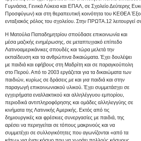
Γυμνάσια, Γενικά Λύκεια και ΕΠΑΛ, σε Σχολείο Δεύτερης Ευ
Προσφύγων) και στη θεραπευτική κοινότητα του ΚΕΘΕΑ Έξοδο
ενταξιακός ρόλος του σχολείου. Στην ΠΡΩΤΑ.12 λειτουργεί συ
Η
Ματούλα Παπαδημητρίου
σπούδασε επικοινωνία και
μέσα μαζικής ενημέρωσης, σε μεταπτυχιακό επίπεδο
Λατινοαμερικάνικες σπουδές και τώρα μελετά την
εκπαίδευση και τα ανθρώπινα δικαιώματα. Έχει δουλέψει
με παιδιά και εφήβους στη Μαδρίτη και σε παραγκούπολη
στο Περού. Από το 2003 εργάζεται για τα δικαιώματα των
παιδιών, κυρίως σε δράσεις
με
και
για
παιδιά και στην
παραγωγή επικοινωνιακού υλικού. Έχει συμμετάσχει σε
εγχειρήματα εναλλακτικού και αλληλέγγυου εμπορίου,
περιοδικά αντιπληροφόρησης και ομάδες αλληλεγγύης σε
κινήματα της Λατινικής Αμερικής. Εκτός από τις
δημιουργικές και φρέσκιες συνεργασίες με παιδιά, της
αρέσει να περιηγείται σε τόπους μακρινούς και να
συμμετέχει σε συλλογικότητες που αγωνίζονται «από τα
κάτω» για έναν κόσμο που να χωράει πολλούς κόσμους.