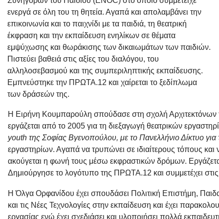
Συνηγόρων του Παιδιού (ENOC) στο οποίο συμμετείχε
ενεργά σε όλη του τη θητεία. Αγαπά και απολαμβάνει την
επικοινωνία και το παιχνίδι με τα παιδιά, τη θεατρική
έκφραση και την εκπαίδευση ενηλίκων σε θέματα
εμψύχωσης και θωράκισης των δικαιωμάτων των παιδιών.
Πιστεύει βαθειά στις αξίες του διαλόγου, του
αλληλοσεβασμού και της συμπεριληπτικής εκπαίδευσης.
Εμπνεύστηκε την ΠΡΩΤΑ.12 και χαίρεται το ξεδίπλωμα
των δράσεών της.
Η
Ειρήνη Κουμπαρούλη
σπούδασε στη σχολή Αρχιτεκτόνων 
εργάζεται από το 2005 για τη διεξαγωγή θεατρικών εργαστηρί
youth της Σοφίας Βγενοπούλου, με το Πανελλήνιο Δίκτυο γι
εργαστηρίων. Αγαπά να τρυπώνει σε ιδιαίτερους τόπους και 
ακούγεται η φωνή τους μέσω εκφραστικών δρόμων. Εργάζεται
Δημιούργησε το λογότυπο της ΠΡΩΤΑ.12 και συμμετέχει στις 
Η
Όλγα Ορφανίδου
έχει σπουδάσει Πολιτική Επιστήμη, Παιδ
και τις Νέες Τεχνολογίες στην εκπαίδευση και έχει παρακολο
εργασίας ενώ έχει σχεδιάσει και υλοποιήσει πολλά εκπαιδε