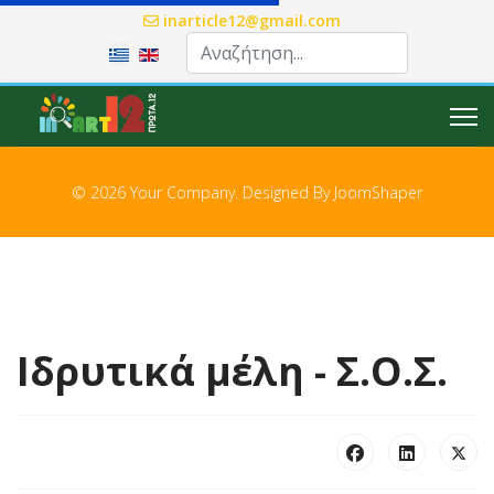
inarticle12@gmail.com
Επιλέξτε τη γλώσσα σας
© 2026 Your Company. Designed By
JoomShaper
Ιδρυτικά μέλη - Σ.Ο.Σ.