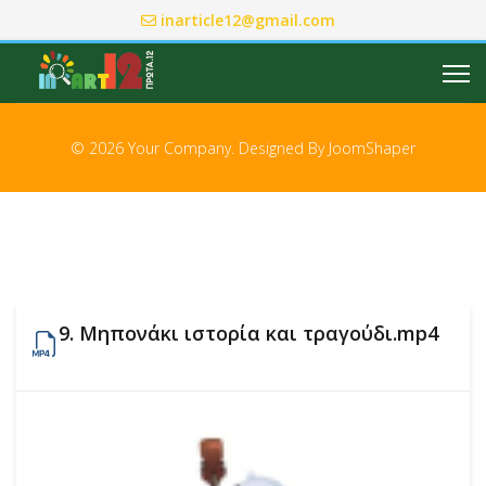
inarticle12@gmail.com
© 2026 Your Company. Designed By
JoomShaper
9. Μηπονάκι ιστορία και τραγούδι.mp4