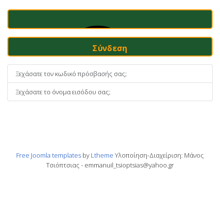
Σύνδεση
Ξεχάσατε τον κωδικό πρόσβασής σας;
Ξεχάσατε το όνομα εισόδου σας;
Free Joomla templates
by
Ltheme
Υλοποίηση-Διαχείριση: Μάνος
Τσιόπτσιας - emmanuil_tsioptsias@yahoo.gr
Συνδεθείτε Με Ένα Passkey