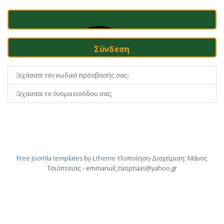
Σύνδεση
Ξεχάσατε τον κωδικό πρόσβασής σας;
Ξεχάσατε το όνομα εισόδου σας;
Free Joomla templates
by
Ltheme
Υλοποίηση-Διαχείριση: Μάνος
Τσιόπτσιας - emmanuil_tsioptsias@yahoo.gr
Συνδεθείτε Με Ένα Passkey