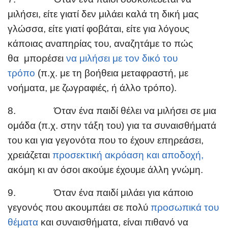
μιλήσει, είτε γιατί δεν μιλάει καλά τη δική μας
γλώσσα, είτε γιατί φοβάται, είτε για λόγους
κάποιας αναπηρίας του, αναζητάμε το πώς
θα μπορέσει
να μιλήσει με τον δικό του
τρόπο
(π.χ. με τη βοήθεια μεταφραστή, με
νοήματα, με ζωγραφιές, ή άλλο τρόπο).
8.
Όταν ένα παιδί θέλει να μιλήσει σε μια
ομάδα (π.χ. στην τάξη του) για τα συναισθήματά
του και για γεγονότα που το έχουν επηρεάσει,
χρειάζεται
προσεκτική ακρόαση και αποδοχή,
ακόμη κι αν όσοι ακούμε έχουμε άλλη γνώμη.
9.
Όταν ένα παιδί μιλάει για κάποιο
γεγονός που ακουμπάει σε πολύ
προσωπικά του
θέματα
και συναισθήματα, είναι πιθανό να