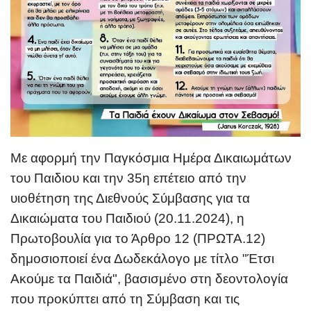
Με αφορμή την Παγκόσμια Ημέρα Δικαιωμάτων
του Παιδιου και την 35η επέτειο από την
υιοθέτηση της Διεθνούς Σύμβασης για τα
Δικαιώματα του Παιδιού (20.11.2024), η
Πρωτοβουλία για το Άρθρο 12 (ΠΡΩΤΑ.12)
δημοσιοποιεί ένα Δωδεκάλογο με τίτλο
"Έτσι
Ακούμε τα Παιδιά"
,
βασισμένο στη δεοντολογία
που προκύπτει από τη Σύμβαση και τις