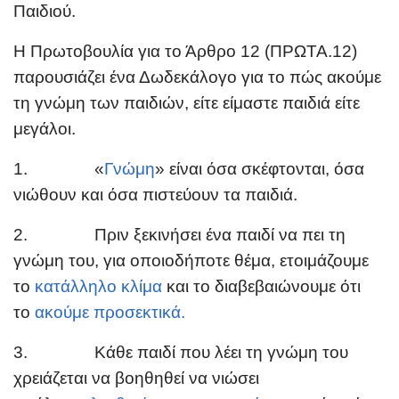
Παιδιού.
Η Πρωτοβουλία για το Άρθρο 12 (ΠΡΩΤΑ.12)
παρουσιάζει ένα Δωδεκάλογο για το πώς ακούμε
τη γνώμη των παιδιών, είτε είμαστε παιδιά είτε
μεγάλοι.
1.
«
Γνώμη
» είναι όσα σκέφτονται, όσα
νιώθουν και όσα πιστεύουν τα παιδιά.
2.
Πριν ξεκινήσει ένα παιδί να πει τη
γνώμη του, για οποιοδήποτε θέμα, ετοιμάζουμε
το
κατάλληλο κλίμα
και το διαβεβαιώνουμε ότι
το
ακούμε προσεκτικά.
3.
Κάθε παιδί που λέει τη γνώμη του
χρειάζεται να βοηθηθεί να νιώσει