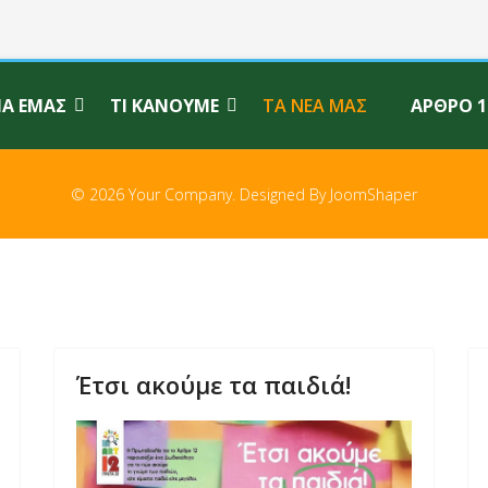
ΙΑ ΕΜΆΣ
ΤΙ ΚΆΝΟΥΜΕ
ΤΑ ΝΈΑ ΜΑΣ
ΆΡΘΡΟ 1
© 2026 Your Company. Designed By
JoomShaper
Έτσι ακούμε τα παιδιά!